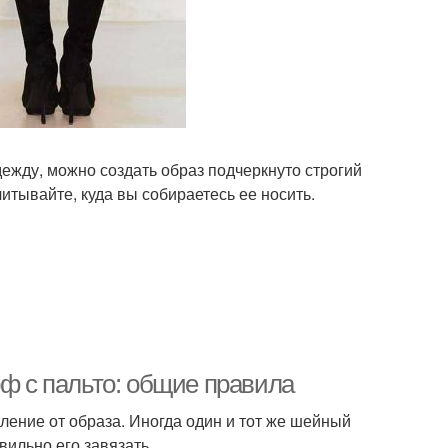
жду, можно создать образ подчеркнуто строгий
тывайте, куда вы собираетесь ее носить.
рф с пальто: общие правила
тление от образа. Иногда один и тот же шейный
вильно его завязать.