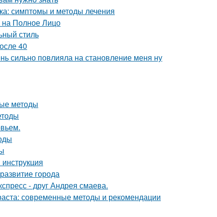
ка: симптомы и методы лечения
й на Полное Лицо
льный стиль
осле 40
чень сильно повлияла на становление меня ну
ные методы
етоды
овьем.
тоды
ды
 инструкция
развитие города
спресс - друг Андрея смаева.
раста: современные методы и рекомендации