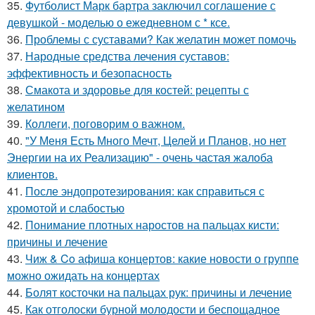
35.
Футболист Марк бартра заключил соглашение с
девушкой - моделью о ежедневном с * ксе.
36.
Проблемы с суставами? Как желатин может помочь
37.
Народные средства лечения суставов:
эффективность и безопасность
38.
Смакота и здоровье для костей: рецепты с
желатином
39.
Коллеги, поговорим о важном.
40.
"У Меня Есть Много Мечт, Целей и Планов, но нет
Энергии на их Реализацию" - очень частая жалоба
клиентов.
41.
После эндопротезирования: как справиться с
хромотой и слабостью
42.
Понимание плотных наростов на пальцах кисти:
причины и лечение
43.
Чиж & Co афиша концертов: какие новости о группе
можно ожидать на концертах
44.
Болят косточки на пальцах рук: причины и лечение
45.
Как отголоски бурной молодости и беспощадное