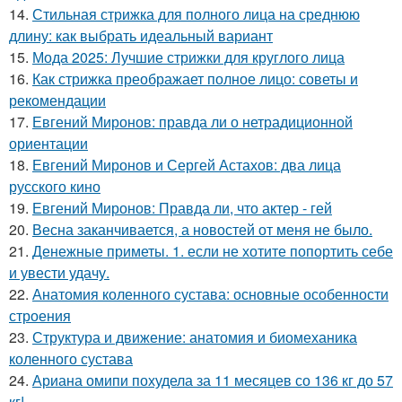
14.
Стильная стрижка для полного лица на среднюю
длину: как выбрать идеальный вариант
15.
Мода 2025: Лучшие стрижки для круглого лица
16.
Как стрижка преображает полное лицо: советы и
рекомендации
17.
Евгений Миронов: правда ли о нетрадиционной
ориентации
18.
Евгений Миронов и Сергей Астахов: два лица
русского кино
19.
Евгений Миронов: Правда ли, что актер - гей
20.
Весна заканчивается, а новостей от меня не было.
21.
Денежные приметы. 1. если не хотите попортить себе
и увести удачу.
22.
Анатомия коленного сустава: основные особенности
строения
23.
Структура и движение: анатомия и биомеханика
коленного сустава
24.
Ариана омипи похудела за 11 месяцев со 136 кг до 57
кг!