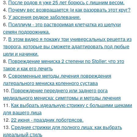
3.
После родов я уже 25 лет борюсь с лишним весом.
4.
Почему вес возвращается (и как разорвать этот круг?
5.
У арсения редкое заболевание.
6.
Псиллиум - это растворимая клетчатка из шелухи
семян подорожника.
7.
В этом видео я покажу три универсальных рецепта из
творога, которые вы сможете адаптировать под любые
цели и начинки.
8.
Повреждение мениска 2 степени по Stoller: что это
такое и как его лечить
9.
Современные методы лечения повреждения
латерального мениска коленного сустава
10.
Повреждение переднего или заднего рога
медиального мениска: симптомы и методы лечения
11.
Как выбрать идеальную стрижку с большими щеками
для вашего лица
12.
22 июня - праздник лоботрясов.
13.
Средние стрижки для полного лица: как выбрать
идеальный стиль