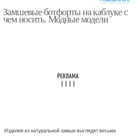
Замшевые ботфорты на каблуке с
Стильные образа
Образа с ботфортами
чем носить. Модные модели
Моды с ботфортами
Изделия из натуральной замши выглядят весьма