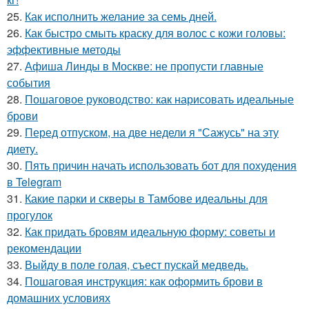
25.
Как исполнить желание за семь дней.
26.
Как быстро смыть краску для волос с кожи головы:
эффективные методы
27.
Афиша Линды в Москве: не пропусти главные
события
28.
Пошаговое руководство: как нарисовать идеальные
брови
29.
Перед отпуском, на две недели я "Сажусь" на эту
диету.
30.
Пять причин начать использовать бот для похудения
в Telegram
31.
Какие парки и скверы в Тамбове идеальны для
прогулок
32.
Как придать бровям идеальную форму: советы и
рекомендации
33.
Выйду в поле голая, съест пускай медведь.
34.
Пошаговая инструкция: как оформить брови в
домашних условиях