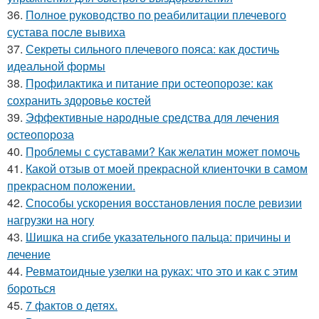
36.
Полное руководство по реабилитации плечевого
сустава после вывиха
37.
Секреты сильного плечевого пояса: как достичь
идеальной формы
38.
Профилактика и питание при остеопорозе: как
сохранить здоровье костей
39.
Эффективные народные средства для лечения
остеопороза
40.
Проблемы с суставами? Как желатин может помочь
41.
Какой отзыв от моей прекрасной клиенточки в самом
прекрасном положении.
42.
Способы ускорения восстановления после ревизии
нагрузки на ногу
43.
Шишка на сгибе указательного пальца: причины и
лечение
44.
Ревматоидные узелки на руках: что это и как с этим
бороться
45.
7 фактов о детях.