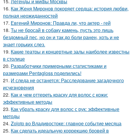
15.
Легенды и мифы Москвы
16.
Как Женя Миронов покоряет сердца: история любви,
полная неожиданностей
17.
Евгений Миронов: Правда ли, что актер - гей
18.
Ты не бросай в собаку камень, пусть это лишь
бездомный пес, но он и так до боли ранен, хоть и не
знает горьких слез.
19.
Какие театры и концертные залы наиболее известны
в столице
20.
Разработчики примерными статистиками и
размерами Pentagloss поделились!
21.
И следа не останется: Расследование загадочного
исчезновения
22.
Как и чем оттереть краску для волос с кожи:
эффективные методы
23.
Как убрать краску для волос с рук: эффективные
методы
24.
Zoloto во Владивостоке: главное событие месяца
25.
Как сделать идеальную коррекцию бровей в