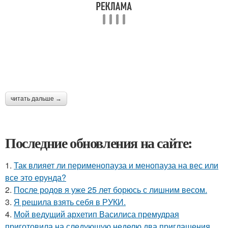
читать дальше →
Последние обновления на сайте:
1.
Так влияет ли перименопауза и менопауза на вес или
все это ерунда?
2.
После родов я уже 25 лет борюсь с лишним весом.
3.
Я решила взять себя в РУКИ.
4.
Мой ведущий архетип Василиса премудрая
приготовила на следующую неделю два приглашения