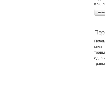
в 90 
читат
Пер
Почем
месте
травм
одна 
травм