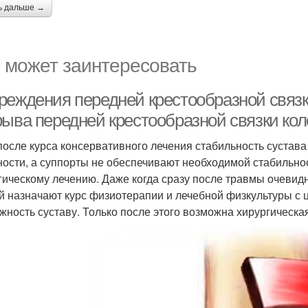
ь дальше →
 может заинтересовать
реждения передней крестообразной связк
рыва передней крестообразной связки кол
после курса консервативного лечения стабильность сустав
ности, а суппорты не обеспечивают необходимой стабильност
гическому лечению. Даже когда сразу после травмы очевид
й назначают курс физиотерапии и лечебной физкультуры с ц
жность суставу. Только после этого возможна хирургическа