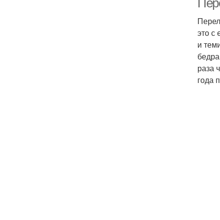
Пер
Перел
это с
и тем
бедра
раза 
года 