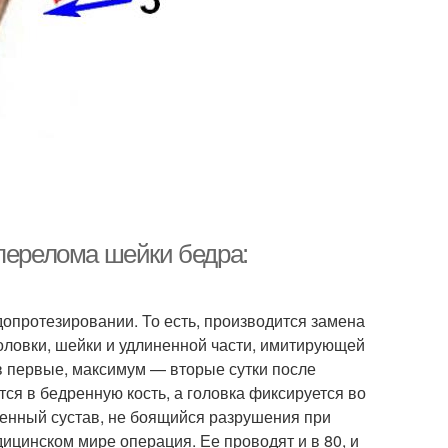
 перелома шейки бедра:
допротезировании. То есть, производится замена
головки, шейки и удлиненной части, имитирующей
в первые, максимум — вторые сутки после
ся в бедренную кость, а головка фиксируется во
венный сустав, не боящийся разрушения при
ицинском мире операция. Ее проводят и в 80, и