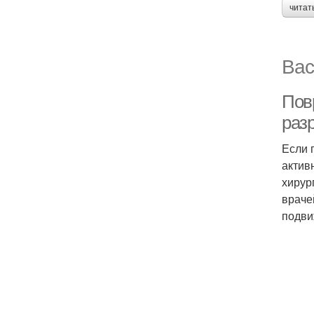
читат
Вас
Пов
раз
Если 
актив
хирур
враче
подви