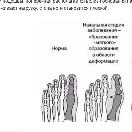
и подошвы, поперечная располагается вблизи основания пал
живают нагрузку, стопа ноги становится плоской.