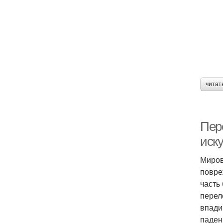
читат
Пер
иск
Миров
повре
часть
перел
впади
паден