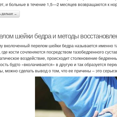
лет, и больные в течение 1,5—2 месяцев возвращаются к но
ь дальше →
елом шейки бедра и методы восстановле
у вколоченный перелом шейки бедра называется именно та
, где кости сочленяются посредством тазобедренного суста
атическое воздействие, происходит столкновение бедренны
кость будто «вколачивается» в другую и так образуется пер
ы, можно сделать вывод о том, что ее причины – это серье