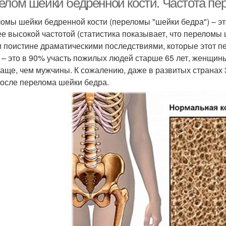
елом шейки бедренной кости. Частота пе
омы шейки бедренной кости (переломы "шейки бедра") – э
 ее высокой частотой (статистика показывает, что перелом
и поистине драматическими последствиями, которые этот п
 – это в 90% участь пожилых людей старше 65 лет, женщин
чаще, чем мужчины. К сожалению, даже в развитых странах
после перелома шейки бедра.