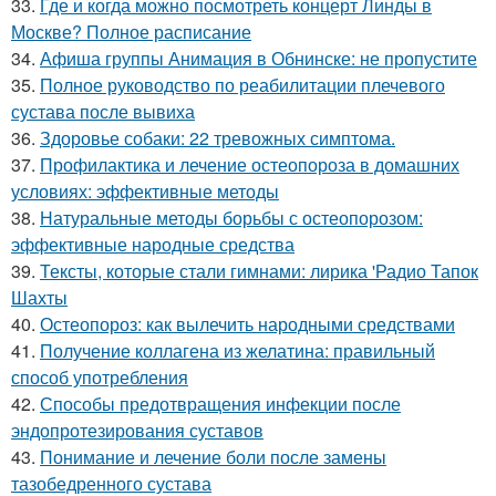
33.
Где и когда можно посмотреть концерт Линды в
Москве? Полное расписание
34.
Афиша группы Анимация в Обнинске: не пропустите
35.
Полное руководство по реабилитации плечевого
сустава после вывиха
36.
Здоровье собаки: 22 тревожных симптома.
37.
Профилактика и лечение остеопороза в домашних
условиях: эффективные методы
38.
Натуральные методы борьбы с остеопорозом:
эффективные народные средства
39.
Тексты, которые стали гимнами: лирика 'Радио Тапок
Шахты
40.
Остеопороз: как вылечить народными средствами
41.
Получение коллагена из желатина: правильный
способ употребления
42.
Способы предотвращения инфекции после
эндопротезирования суставов
43.
Понимание и лечение боли после замены
тазобедренного сустава