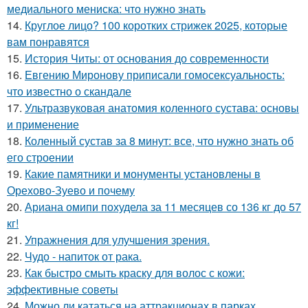
медиального мениска: что нужно знать
14.
Круглое лицо? 100 коротких стрижек 2025, которые
вам понравятся
15.
История Читы: от основания до современности
16.
Евгению Миронову приписали гомосексуальность:
что известно о скандале
17.
Ультразвуковая анатомия коленного сустава: основы
и применение
18.
Коленный сустав за 8 минут: все, что нужно знать об
его строении
19.
Какие памятники и монументы установлены в
Орехово-Зуево и почему
20.
Ариана омипи похудела за 11 месяцев со 136 кг до 57
кг!
21.
Упражнения для улучшения зрения.
22.
Чудо - напиток от рака.
23.
Как быстро смыть краску для волос с кожи:
эффективные советы
24.
Можно ли кататься на аттракционах в парках