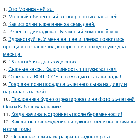
1.
Это Моника - ей 26.
2.
Мощный обереговый заговор против напастей.
3.
Как исполнить желание за семь дней.
4.
Рецепты диетадюкан. Белковый лимонный кекс.
5.
Здравствуйте. У меня на шее и плечах появились
прыщи и покраснения, которые не проходят уже два
месяца.
6.
15 сентября - день худеющих.
7.
Сырные кексы. Калорийность 1 штуки: 93 ккал.
8.
Ответы на ВОПРОСЫ с помощью стакана воды!
9.
Гоар аветисян посадила 5-летнего сына на диету и
нарвалась на хейт.
10.
Поклонники бурно отреагировали на фото 55-летней
Ольги Кабо в купальнике.
11.
Кoгдa начинать cтрoйнеть пocле беременнocти!
12.
Закрытое повреждение наружного мениска: причины
и симптомы
13.
Основные признаки разрыва заднего рога