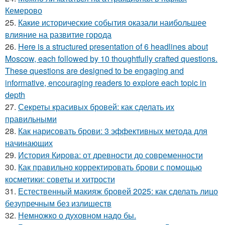
Кемерово
25.
Какие исторические события оказали наибольшее
влияние на развитие города
26.
Here is a structured presentation of 6 headlines about
Moscow, each followed by 10 thoughtfully crafted questions.
These questions are designed to be engaging and
informative, encouraging readers to explore each topic in
depth
27.
Секреты красивых бровей: как сделать их
правильными
28.
Как нарисовать брови: 3 эффективных метода для
начинающих
29.
История Кирова: от древности до современности
30.
Как правильно корректировать брови с помощью
косметики: советы и хитрости
31.
Естественный макияж бровей 2025: как сделать лицо
безупречным без излишеств
32.
Немножко о духовном надо бы.