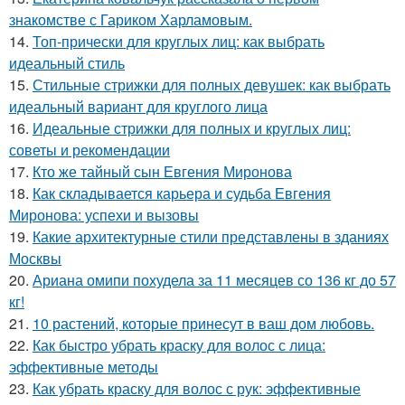
знакомстве с Гариком Харламовым.
14.
Топ-прически для круглых лиц: как выбрать
идеальный стиль
15.
Стильные стрижки для полных девушек: как выбрать
идеальный вариант для круглого лица
16.
Идеальные стрижки для полных и круглых лиц:
советы и рекомендации
17.
Кто же тайный сын Евгения Миронова
18.
Как складывается карьера и судьба Евгения
Миронова: успехи и вызовы
19.
Какие архитектурные стили представлены в зданиях
Москвы
20.
Ариана омипи похудела за 11 месяцев со 136 кг до 57
кг!
21.
10 растений, которые принесут в ваш дом любовь.
22.
Как быстро убрать краску для волос с лица:
эффективные методы
23.
Как убрать краску для волос с рук: эффективные