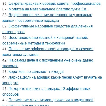
36.
Секреты красивых бровей: советы профессионалов
37.
Молитва на материальное благополучие Св.
38.
Эффективное лечение остеопороза у пожилых
женщин: современные подходы
39.
Эффективные народные средства для лечения
остеопороза
40.
Восстановление костной и хрящевой тканей:
современные методы и технологии
41.
Повышение эффективности народного лечения
желатином суставов
42.
На самом деле я с похудением уже очень давно
знакома.
43.
Короткое, но сильное - никогда!
44.
Лариса Долина афиша: какие песни будут звучать на
концерте
45.
Покорите шишки на пальцах: 12 эффективных
способов
46.
Понимание механизмов движения в подвижной
шишке на фаланге пальца