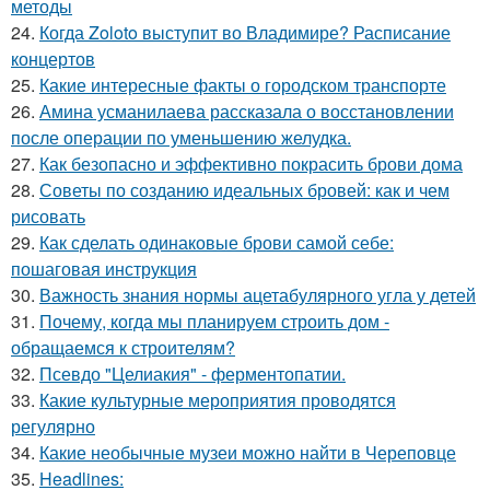
методы
24.
Когда Zoloto выступит во Владимире? Расписание
концертов
25.
Какие интересные факты о городском транспорте
26.
Амина усманилаева рассказала о восстановлении
после операции по уменьшению желудка.
27.
Как безопасно и эффективно покрасить брови дома
28.
Советы по созданию идеальных бровей: как и чем
рисовать
29.
Как сделать одинаковые брови самой себе:
пошаговая инструкция
30.
Важность знания нормы ацетабулярного угла у детей
31.
Почему, когда мы планируем строить дом -
обращаемся к строителям?
32.
Псевдо "Целиакия" - ферментопатии.
33.
Какие культурные мероприятия проводятся
регулярно
34.
Какие необычные музеи можно найти в Череповце
35.
Headlines: