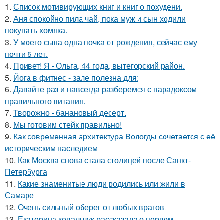
1.
Список мотивирующих книг и книг о похудени.
2.
Аня спокойно пила чай, пока муж и сын ходили
покупать хомяка.
3.
У моего сына одна почка от рождения, сейчас ему
почти 5 лет.
4.
Привет! Я - Ольга, 44 года, вытегорский район.
5.
Йога в фитнес - зале полезна для:
6.
Давайте раз и навсегда разберемся с парадоксом
правильного питания.
7.
Творожно - банановый десерт.
8.
Мы готовим стейк правильно!
9.
Как современная архитектура Вологды сочетается с её
историческим наследием
10.
Как Москва снова стала столицей после Санкт-
Петербурга
11.
Какие знаменитые люди родились или жили в
Самаре
12.
Очень сильный оберег от любых врагов.
13.
Екатерина ковальчук рассказала о первом