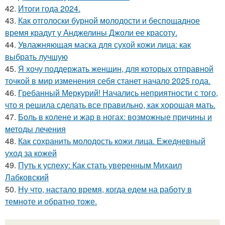
42.
Итоги года 2024.
43.
Как отголоски бурной молодости и беспощадное
время крадут у Анджелины Джоли ее красоту.
44.
Увлажняющая маска для сухой кожи лица: как
выбрать лучшую
45.
Я хочу поддержать женщин, для которых отправной
точкой в мир изменения себя станет начало 2025 года.
46.
Гребанный Меркурий! Начались неприятности с того,
что я решила сделать все правильно, как хорошая мать.
47.
Боль в колене и жар в ногах: возможные причины и
методы лечения
48.
Как сохранить молодость кожи лица. Ежедневный
уход за кожей
49.
Путь к успеху: Как стать уверенным Михаил
Лабковский
50.
Ну что, настало время, когда едем на работу в
темноте и обратно тоже.