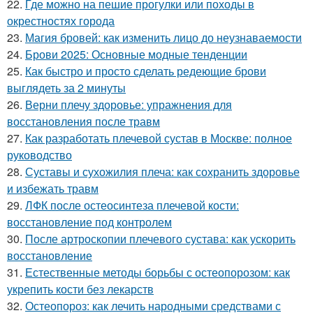
22.
Где можно на пешие прогулки или походы в
окрестностях города
23.
Магия бровей: как изменить лицо до неузнаваемости
24.
Брови 2025: Основные модные тенденции
25.
Как быстро и просто сделать редеющие брови
выглядеть за 2 минуты
26.
Верни плечу здоровье: упражнения для
восстановления после травм
27.
Как разработать плечевой сустав в Москве: полное
руководство
28.
Суставы и сухожилия плеча: как сохранить здоровье
и избежать травм
29.
ЛФК после остеосинтеза плечевой кости:
восстановление под контролем
30.
После артроскопии плечевого сустава: как ускорить
восстановление
31.
Естественные методы борьбы с остеопорозом: как
укрепить кости без лекарств
32.
Остеопороз: как лечить народными средствами с