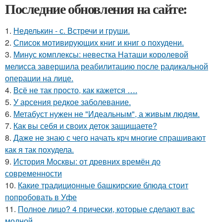
Последние обновления на сайте:
1.
Неделькин - с. Встречи и груши.
2.
Список мотивирующих книг и книг о похудени.
3.
Минус комплексы: невестка Наташи королевой
мелисса завершила реабилитацию после радикальной
операции на лице.
4.
Всё не так просто, как кажется ….
5.
У арсения редкое заболевание.
6.
Метабуст нужен не "Идеальным", а живым людям.
7.
Как вы себя и своих деток защищаете?
8.
Даже не знаю с чего начать крч многие спрашивают
как я так похудела.
9.
История Москвы: от древних времён до
современности
10.
Какие традиционные башкирские блюда стоит
попробовать в Уфе
11.
Полное лицо? 4 прически, которые сделают вас
модной