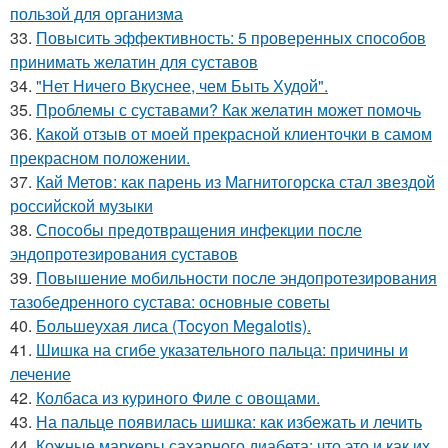
пользой для организма
33.
Повысить эффективность: 5 проверенных способов
принимать желатин для суставов
34.
"Нет Ничего Вкуснее, чем Быть Худой".
35.
Проблемы с суставами? Как желатин может помочь
36.
Какой отзыв от моей прекрасной клиенточки в самом
прекрасном положении.
37.
Кай Метов: как парень из Магнитогорска стал звездой
российской музыки
38.
Способы предотвращения инфекции после
эндопротезирования суставов
39.
Повышение мобильности после эндопротезирования
тазобедренного сустава: основные советы
40.
Большеухая лиса (Tocyon Megalotis).
41.
Шишка на сгибе указательного пальца: причины и
лечение
42.
Колбаса из куриного Филе с овощами.
43.
На пальце появилась шишка: как избежать и лечить
44.
Кожные маркеры сахарного диабета: что это и как их