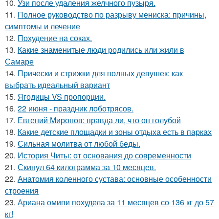
10.
Узи после удаления желчного пузыря.
11.
Полное руководство по разрыву мениска: причины,
симптомы и лечение
12.
Похудение на соках.
13.
Какие знаменитые люди родились или жили в
Самаре
14.
Прически и стрижки для полных девушек: как
выбрать идеальный вариант
15.
Ягодицы VS пропорции.
16.
22 июня - праздник лоботрясов.
17.
Евгений Миронов: правда ли, что он голубой
18.
Какие детские площадки и зоны отдыха есть в парках
19.
Сильная молитва от любой беды.
20.
История Читы: от основания до современности
21.
Скинул 64 килограмма за 10 месяцев.
22.
Анатомия коленного сустава: основные особенности
строения
23.
Ариана омипи похудела за 11 месяцев со 136 кг до 57
кг!