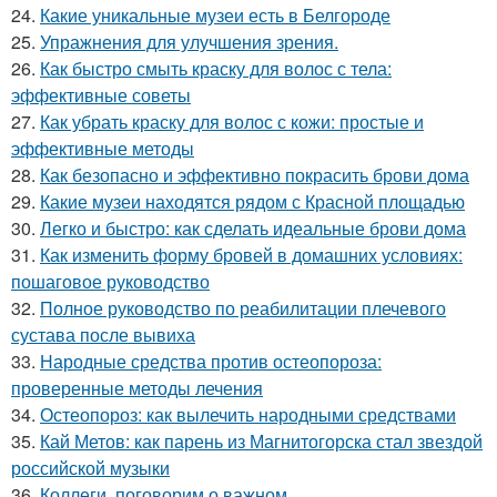
24.
Какие уникальные музеи есть в Белгороде
25.
Упражнения для улучшения зрения.
26.
Как быстро смыть краску для волос с тела:
эффективные советы
27.
Как убрать краску для волос с кожи: простые и
эффективные методы
28.
Как безопасно и эффективно покрасить брови дома
29.
Какие музеи находятся рядом с Красной площадью
30.
Легко и быстро: как сделать идеальные брови дома
31.
Как изменить форму бровей в домашних условиях:
пошаговое руководство
32.
Полное руководство по реабилитации плечевого
сустава после вывиха
33.
Народные средства против остеопороза:
проверенные методы лечения
34.
Остеопороз: как вылечить народными средствами
35.
Кай Метов: как парень из Магнитогорска стал звездой
российской музыки
36.
Коллеги, поговорим о важном.