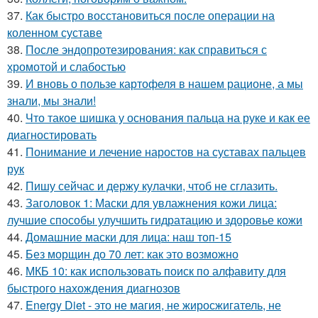
37.
Как быстро восстановиться после операции на
коленном суставе
38.
После эндопротезирования: как справиться с
хромотой и слабостью
39.
И вновь о пользе картофеля в нашем рационе, а мы
знали, мы знали!
40.
Что такое шишка у основания пальца на руке и как ее
диагностировать
41.
Понимание и лечение наростов на суставах пальцев
рук
42.
Пишу сейчас и держу кулачки, чтоб не сглазить.
43.
Заголовок 1: Маски для увлажнения кожи лица:
лучшие способы улучшить гидратацию и здоровье кожи
44.
Домашние маски для лица: наш топ-15
45.
Без морщин до 70 лет: как это возможно
46.
МКБ 10: как использовать поиск по алфавиту для
быстрого нахождения диагнозов
47.
Energy Diet - это не магия, не жиросжигатель, не