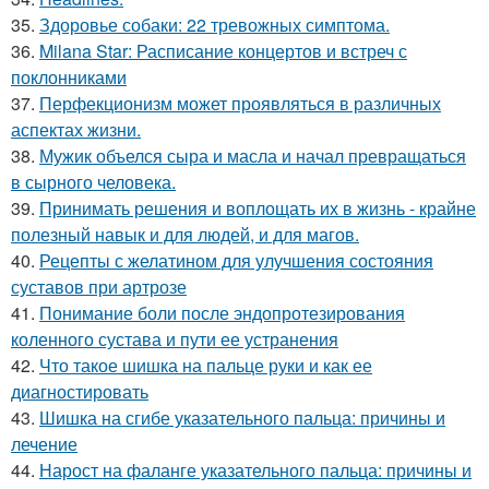
35.
Здоровье собаки: 22 тревожных симптома.
36.
Milana Star: Расписание концертов и встреч с
поклонниками
37.
Перфекционизм может проявляться в различных
аспектах жизни.
38.
Мужик объелся сыра и масла и начал превращаться
в сырного человека.
39.
Принимать решения и воплощать их в жизнь - крайне
полезный навык и для людей, и для магов.
40.
Рецепты с желатином для улучшения состояния
суставов при артрозе
41.
Понимание боли после эндопротезирования
коленного сустава и пути ее устранения
42.
Что такое шишка на пальце руки и как ее
диагностировать
43.
Шишка на сгибе указательного пальца: причины и
лечение
44.
Нарост на фаланге указательного пальца: причины и