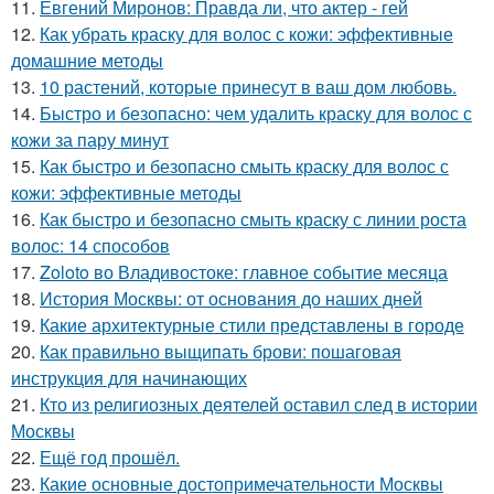
11.
Евгений Миронов: Правда ли, что актер - гей
12.
Как убрать краску для волос с кожи: эффективные
домашние методы
13.
10 растений, которые принесут в ваш дом любовь.
14.
Быстро и безопасно: чем удалить краску для волос с
кожи за пару минут
15.
Как быстро и безопасно смыть краску для волос с
кожи: эффективные методы
16.
Как быстро и безопасно смыть краску с линии роста
волос: 14 способов
17.
Zoloto во Владивостоке: главное событие месяца
18.
История Москвы: от основания до наших дней
19.
Какие архитектурные стили представлены в городе
20.
Как правильно выщипать брови: пошаговая
инструкция для начинающих
21.
Кто из религиозных деятелей оставил след в истории
Москвы
22.
Ещё год прошёл.
23.
Какие основные достопримечательности Москвы