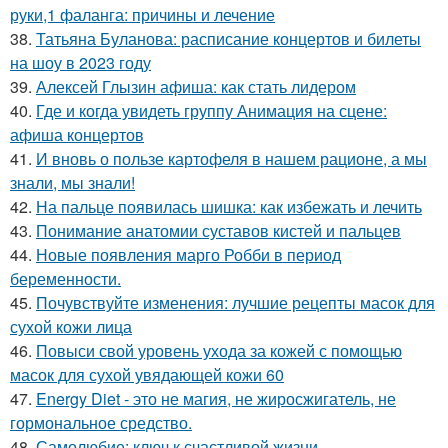
руки,1 фаланга: причины и лечение
38.
Татьяна Буланова: расписание концертов и билеты
на шоу в 2023 году
39.
Алексей Глызин афиша: как стать лидером
40.
Где и когда увидеть группу Анимация на сцене:
афиша концертов
41.
И вновь о пользе картофеля в нашем рационе, а мы
знали, мы знали!
42.
На пальце появилась шишка: как избежать и лечить
43.
Понимание анатомии суставов кистей и пальцев
44.
Новые появления марго Робби в период
беременности.
45.
Почувствуйте изменения: лучшие рецепты масок для
сухой кожи лица
46.
Повыси свой уровень ухода за кожей с помощью
масок для сухой увядающей кожи 60
47.
Energy Diet - это не магия, не жиросжигатель, не
гормональное средство.
48.
Самолюбие: ключ к счастливой жизни