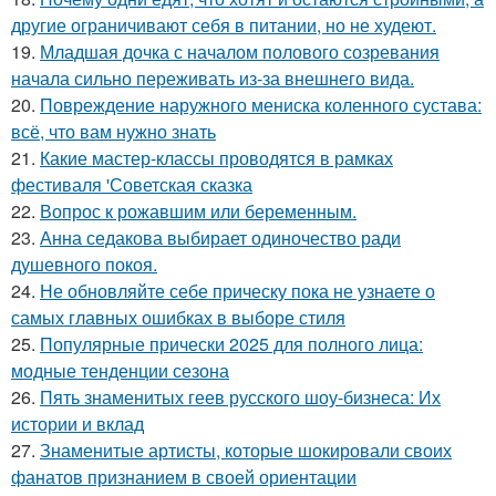
другие ограничивают себя в питании, но не худеют.
19.
Младшая дочка с началом полового созревания
начала сильно переживать из-за внешнего вида.
20.
Повреждение наружного мениска коленного сустава:
всё, что вам нужно знать
21.
Какие мастер-классы проводятся в рамках
фестиваля 'Советская сказка
22.
Вопрос к рожавшим или беременным.
23.
Анна седакова выбирает одиночество ради
душевного покоя.
24.
Не обновляйте себе прическу пока не узнаете о
самых главных ошибках в выборе стиля
25.
Популярные прически 2025 для полного лица:
модные тенденции сезона
26.
Пять знаменитых геев русского шоу-бизнеса: Их
истории и вклад
27.
Знаменитые артисты, которые шокировали своих
фанатов признанием в своей ориентации