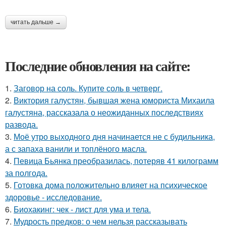
читать дальше →
Последние обновления на сайте:
1.
Заговор на соль. Купите соль в четверг.
2.
Виктория галустян, бывшая жена юмориста Михаила
галустяна, рассказала о неожиданных последствиях
развода.
3.
Моё утро выходного дня начинается не с будильника,
а с запаха ванили и топлёного масла.
4.
Певица Бьянка преобразилась, потеряв 41 килограмм
за полгода.
5.
Готовка дома положительно влияет на психическое
здоровье - исследование.
6.
Биохакинг: чек - лист для ума и тела.
7.
Мудрость предков: о чем нельзя рассказывать