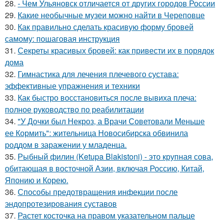
28.
- Чем Ульяновск отличается от других городов России
29.
Какие необычные музеи можно найти в Череповце
30.
Как правильно сделать красивую форму бровей
самому: пошаговая инструкция
31.
Секреты красивых бровей: как привести их в порядок
дома
32.
Гимнастика для лечения плечевого сустава:
эффективные упражнения и техники
33.
Как быстро восстановиться после вывиха плеча:
полное руководство по реабилитации
34.
"У Дочки был Некроз, а Врачи Советовали Меньше
ее Кормить": жительница Новосибирска обвинила
роддом в заражении у младенца.
35.
Рыбный филин (Ketupa Blakistoni) - это крупная сова,
обитающая в восточной Азии, включая Россию, Китай,
Японию и Корею.
36.
Способы предотвращения инфекции после
эндопротезирования суставов
37.
Растет косточка на правом указательном пальце