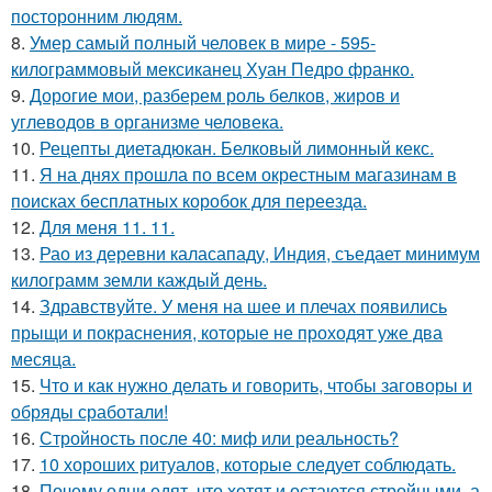
посторонним людям.
8.
Умер самый полный человек в мире - 595-
килограммовый мексиканец Хуан Педро франко.
9.
Дорогие мои, разберем роль белков, жиров и
углеводов в организме человека.
10.
Рецепты диетадюкан. Белковый лимонный кекс.
11.
Я на днях прошла по всем окрестным магазинам в
поисках бесплатных коробок для переезда.
12.
Для меня 11. 11.
13.
Рао из деревни каласападу, Индия, съедает минимум
килограмм земли каждый день.
14.
Здравствуйте. У меня на шее и плечах появились
прыщи и покраснения, которые не проходят уже два
месяца.
15.
Что и как нужно делать и говорить, чтобы заговоры и
обряды сработали!
16.
Стройность после 40: миф или реальность?
17.
10 хороших ритуалов, которые следует соблюдать.
18.
Почему одни едят, что хотят и остаются стройными, а