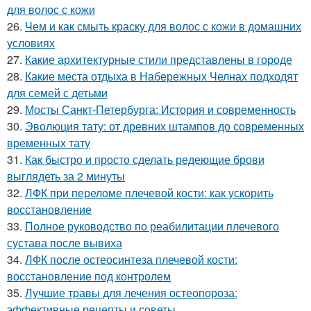
для волос с кожи
26.
Чем и как смыть краску для волос с кожи в домашних
условиях
27.
Какие архитектурные стили представлены в городе
28.
Какие места отдыха в Набережных Челнах подходят
для семей с детьми
29.
Мосты Санкт-Петербурга: История и современность
30.
Эволюция тату: от древних штампов до современных
временных тату
31.
Как быстро и просто сделать редеющие брови
выглядеть за 2 минуты
32.
ЛФК при переломе плечевой кости: как ускорить
восстановление
33.
Полное руководство по реабилитации плечевого
сустава после вывиха
34.
ЛФК после остеосинтеза плечевой кости:
восстановление под контролем
35.
Лучшие травы для лечения остеопороза:
эффективные рецепты и советы