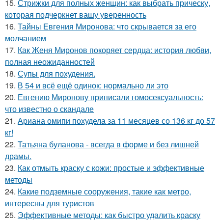
15.
Стрижки для полных женщин: как выбрать прическу,
которая подчеркнет вашу уверенность
16.
Тайны Евгения Миронова: что скрывается за его
молчанием
17.
Как Женя Миронов покоряет сердца: история любви,
полная неожиданностей
18.
Супы для похудения.
19.
В 54 и всё ещё одинок: нормально ли это
20.
Евгению Миронову приписали гомосексуальность:
что известно о скандале
21.
Ариана омипи похудела за 11 месяцев со 136 кг до 57
кг!
22.
Татьяна буланова - всегда в форме и без лишней
драмы.
23.
Как отмыть краску с кожи: простые и эффективные
методы
24.
Какие подземные сооружения, такие как метро,
интересны для туристов
25.
Эффективные методы: как быстро удалить краску