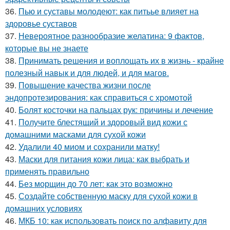
36.
Пью и суставы молодеют: как питьье влияет на
здоровье суставов
37.
Невероятное разнообразие желатина: 9 фактов,
которые вы не знаете
38.
Принимать решения и воплощать их в жизнь - крайне
полезный навык и для людей, и для магов.
39.
Повышение качества жизни после
эндопротезирования: как справиться с хромотой
40.
Болят косточки на пальцах рук: причины и лечение
41.
Получите блестящий и здоровый вид кожи с
домашними масками для сухой кожи
42.
Удалили 40 миом и сохранили матку!
43.
Маски для питания кожи лица: как выбрать и
применять правильно
44.
Без морщин до 70 лет: как это возможно
45.
Создайте собственную маску для сухой кожи в
домашних условиях
46.
МКБ 10: как использовать поиск по алфавиту для