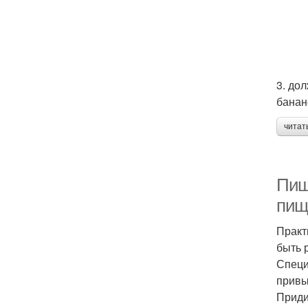
3. до
банан
читат
Пищ
пищ
Практ
быть 
Специ
привы
Приди