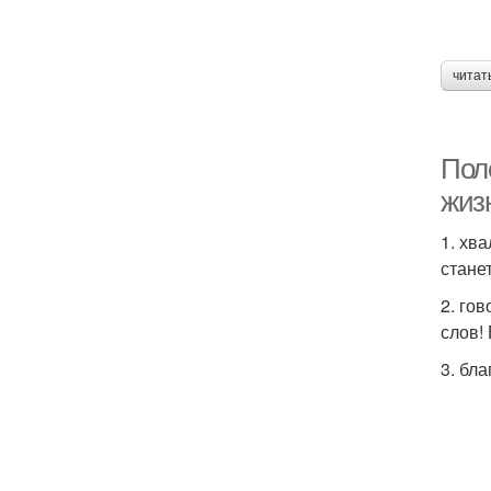
читат
Пол
жиз
1. хв
стане
2. го
слов!
3. бл