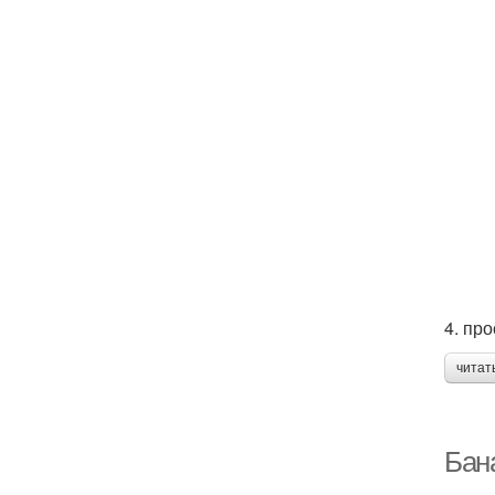
4. пр
читат
Бан