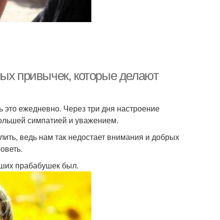
ных привычек, которые делают
ь это ежедневно. Через три дня настроение
большей симпатией и уважением.
лить, ведь нам так недостает внимания и добрых
оветь.
наших прабабушек был.