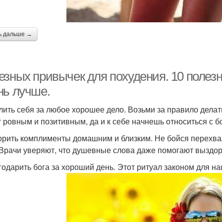
ь дальше →
езных привычек для похудения. 10 полез
нь лучше.
алить себя за любое хорошее дело. Возьми за правило делат
т ровным и позитивным, да и к себе начнешь относиться с 
ворить комплименты домашним и близким. Не бойся перехва
 Врачи уверяют, что душевные слова даже помогают выздор
агодарить бога за хороший день. Этот ритуал законом для 