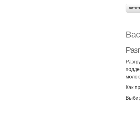
читат
Вас
Раз
Разгр
подде
молоко
Как п
Выбир