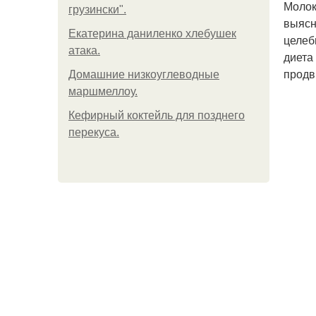
Молок
грузински".
выясн
Екатерина даниленко хлебушек
целеб
атака.
диета
продв
Домашние низкоуглеводные
маршмеллоу.
Кефирный коктейль для позднего
перекуса.