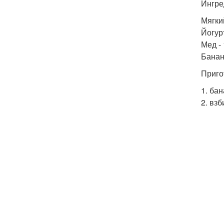
Ингре
Мягкий
Йогурт
Мед - 
Банан 
Приго
1. ба
2. вз