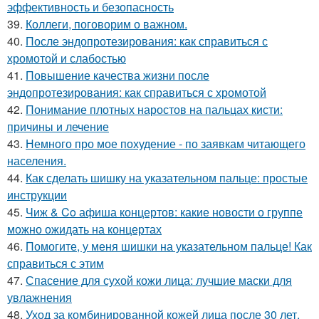
эффективность и безопасность
39.
Коллеги, поговорим о важном.
40.
После эндопротезирования: как справиться с
хромотой и слабостью
41.
Повышение качества жизни после
эндопротезирования: как справиться с хромотой
42.
Понимание плотных наростов на пальцах кисти:
причины и лечение
43.
Немного про мое похудение - по заявкам читающего
населения.
44.
Как сделать шишку на указательном пальце: простые
инструкции
45.
Чиж & Co афиша концертов: какие новости о группе
можно ожидать на концертах
46.
Помогите, у меня шишки на указательном пальце! Как
справиться с этим
47.
Спасение для сухой кожи лица: лучшие маски для
увлажнения
48.
Уход за комбинированной кожей лица после 30 лет.