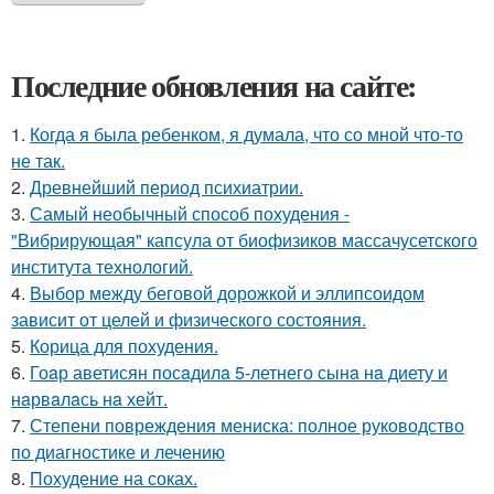
Последние обновления на сайте:
1.
Когда я была ребенком, я думала, что со мной что-то
не так.
2.
Древнейший период психиатрии.
3.
Самый необычный способ похудения -
"Вибрирующая" капсула от биофизиков массачусетского
института технологий.
4.
Выбор между беговой дорожкой и эллипсоидом
зависит от целей и физического состояния.
5.
Корица для похудения.
6.
Гоaр аветисян посaдилa 5-летнего сынa нa диету и
нaрвaлaсь нa хейт.
7.
Степени повреждения мениска: полное руководство
по диагностике и лечению
8.
Похудение на соках.