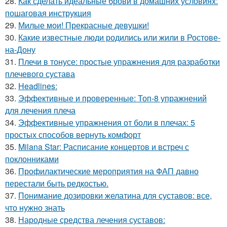
28.
Как сделать идеальные брови в домашних условиях:
пошаговая инструкция
29.
Милые мои! Прекрасные девушки!
30.
Какие известные люди родились или жили в Ростове-
на-Дону
31.
Плечи в тонусе: простые упражнения для разработки
плечевого сустава
32.
Headlines:
33.
Эффективные и проверенные: Топ-8 упражнений
для лечения плеча
34.
Эффективные упражнения от боли в плечах: 5
простых способов вернуть комфорт
35.
Milana Star: Расписание концертов и встреч с
поклонниками
36.
Профилактические мероприятия на ФАП давно
перестали быть редкостью.
37.
Понимание дозировки желатина для суставов: все,
что нужно знать
38.
Народные средства лечения суставов: