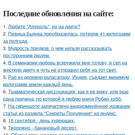
Последние обновления на сайте:
1.
Любите "Апероль", но на диете?
2.
Певица Бьянка преобразилась, потеряв 41 килограмм
за полгода.
3.
Мудрость предков: о чем нельзя рассказывать
посторонним людям.
4.
В семинарии любовь вскружила мне голову, я сел на
жесткую диету и чуть не отправил себя на тот свет.
5.
Рао из деревни каласападу, Индия, съедает минимум
килограмм земли каждый день.
6.
Травматическая диссоциация, как я ее вижу, или еще
одна причина, по которой я люблю книги Робин хобб.
7.
На скриншоте запечатлено видоизменённое название
статьи из раздела "Секреты Похудения" на яндекс.
8.
15 сентября - день худеющих.
9.
Творожно - банановый десерт.
10.
Оберег трех ангелов от всех житзненных проблем!