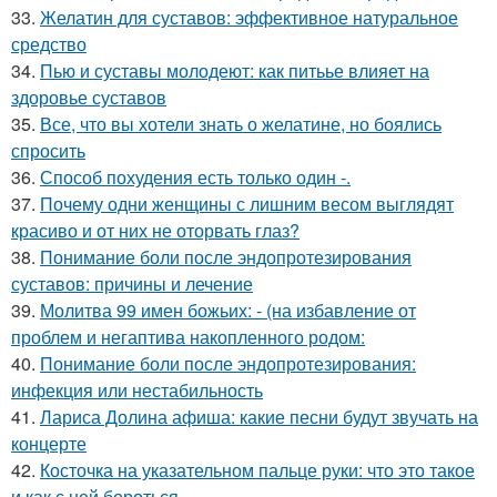
33.
Желатин для суставов: эффективное натуральное
средство
34.
Пью и суставы молодеют: как питьье влияет на
здоровье суставов
35.
Все, что вы хотели знать о желатине, но боялись
спросить
36.
Способ похудения есть только один -.
37.
Почему одни женщины с лишним весом выглядят
красиво и от них не оторвать глаз?
38.
Понимание боли после эндопротезирования
суставов: причины и лечение
39.
Молитва 99 имен божьих: - (на избавление от
проблем и негаптива накопленного родом:
40.
Понимание боли после эндопротезирования:
инфекция или нестабильность
41.
Лариса Долина афиша: какие песни будут звучать на
концерте
42.
Косточка на указательном пальце руки: что это такое
и как с ней бороться