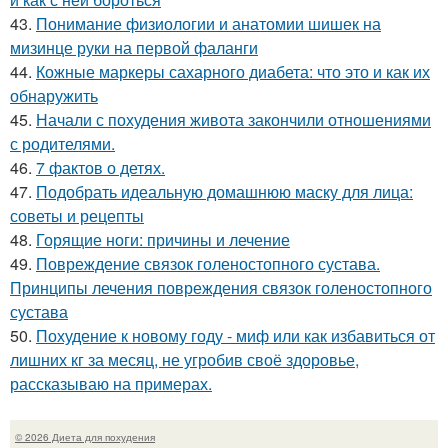
43.
Понимание физиологии и анатомии шишек на
мизинце руки на первой фаланги
44.
Кожные маркеры сахарного диабета: что это и как их
обнаружить
45.
Начали с похудения живота закончили отношениями
с родителями.
46.
7 фактов о детях.
47.
Подобрать идеальную домашнюю маску для лица:
советы и рецепты
48.
Горящие ноги: причины и лечение
49.
Повреждение связок голеностопного сустава.
Принципы лечения повреждения связок голеностопного
сустава
50.
Похудение к новому году - миф или как избавиться от
лишних кг за месяц, не угробив своё здоровье,
рассказываю на примерах.
© 2026 Диета для похудения