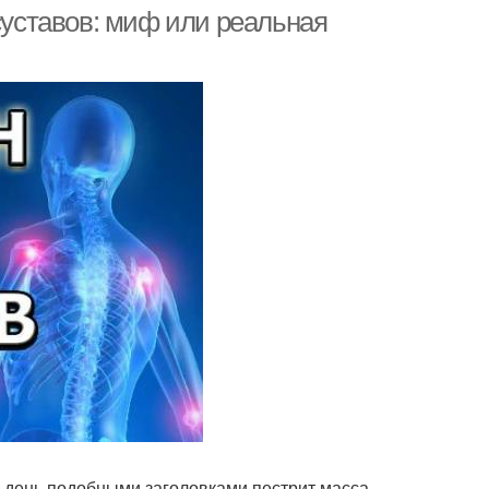
 суставов: миф или реальная
й день подобными заголовками пестрит масса