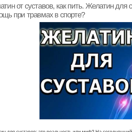
тин от суставов, как пить. Желатин для
ощь при травмах в спорте?
ин для суставов: это реальность или миф? На сегодняшни