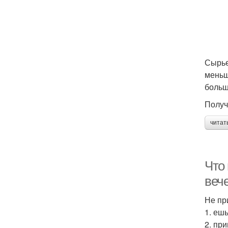
Сырье
меньш
больш
Получ
читат
Что
веч
Не пр
1. еш
2. пр