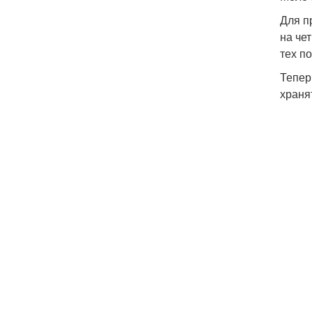
Для п
на че
тех по
Тепер
храня