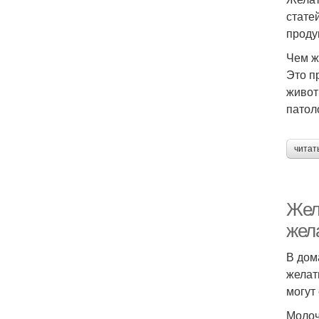
стате
проду
Чем ж
Это п
живот
патол
читат
Жел
жел
В дом
желат
могут
Молоч