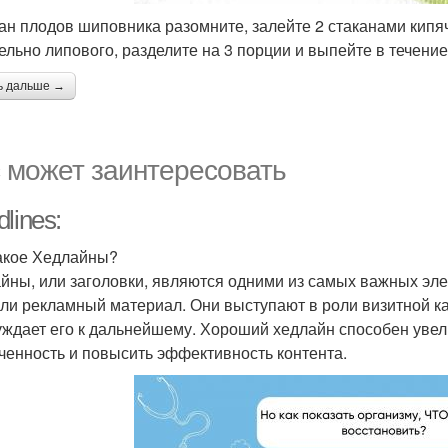
кан плодов шиповника разомните, залейте 2 стаканами кипяч
ельно липового, разделите на 3 порции и выпейте в течение
ь дальше →
 может заинтересовать
lines:
акое Хедлайны?
йны, или заголовки, являются одними из самых важных элем
или рекламный материал. Они выступают в роли визитной ка
уждает его к дальнейшему. Хороший хедлайн способен увел
ченность и повысить эффективность контента.