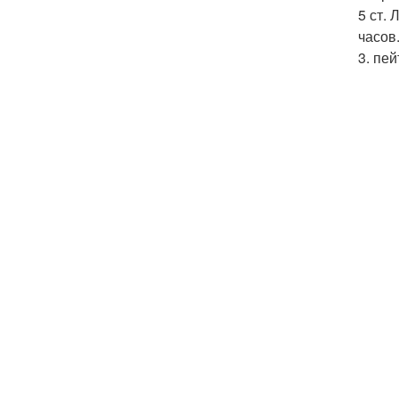
5 ст.
часов.
3. пе