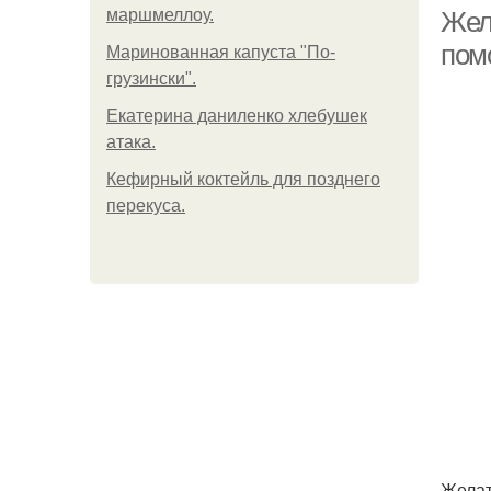
маршмеллоу.
Жела
пом
Маринованная капуста "По-
грузински".
Екатерина даниленко хлебушек
атака.
Кефирный коктейль для позднего
перекуса.
Желат