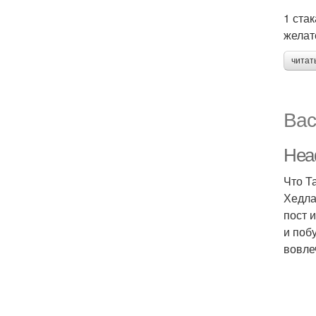
1 ста
желат
читат
Вас
Head
Что Т
Хедла
пост 
и поб
вовле