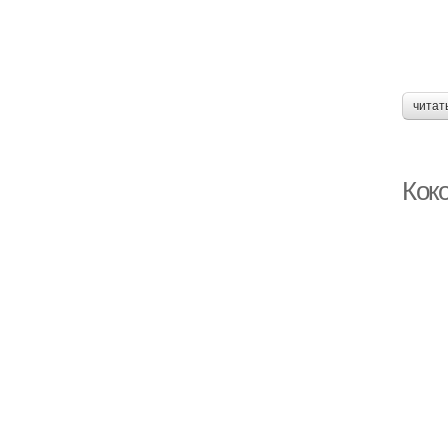
читат
Кок