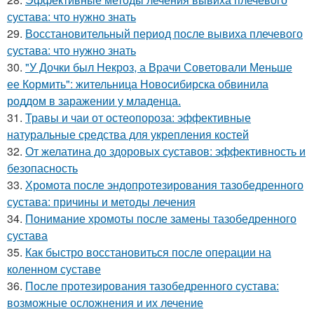
сустава: что нужно знать
29.
Восстановительный период после вывиха плечевого
сустава: что нужно знать
30.
"У Дочки был Некроз, а Врачи Советовали Меньше
ее Кормить": жительница Новосибирска обвинила
роддом в заражении у младенца.
31.
Травы и чаи от остеопороза: эффективные
натуральные средства для укрепления костей
32.
От желатина до здоровых суставов: эффективность и
безопасность
33.
Хромота после эндопротезирования тазобедренного
сустава: причины и методы лечения
34.
Понимание хромоты после замены тазобедренного
сустава
35.
Как быстро восстановиться после операции на
коленном суставе
36.
После протезирования тазобедренного сустава:
возможные осложнения и их лечение