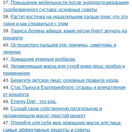
37.
Повышение мобильности после эндопротезирования
тазобедренного сустава: основные советы
38.
Растет косточка на указательном пальце руки: что это
такое и как справиться с этим
39.
Лариса Долина афиша: какие песни будут звучать на
концерте
40.
Остеоартроз пальцев рук: причины, симптомы и
лечение
41.
Домашние куриные колбаски.
42.
Увлажняющая маска для сухой кожи лица: подбор и
применение
43.
Берегите детское лицо: основные правила ухода
44.
Стас Пьеха в Екатеринбурге: отзывы и впечатления
от концерта
45.
Energy Diet - это еда.
46.
Создай свою собственную питательную и
увлажняющую маску: простой рецепт
47.
Откройте для себя мир домашних масок для лица:
самые эффективные рецепты и советы