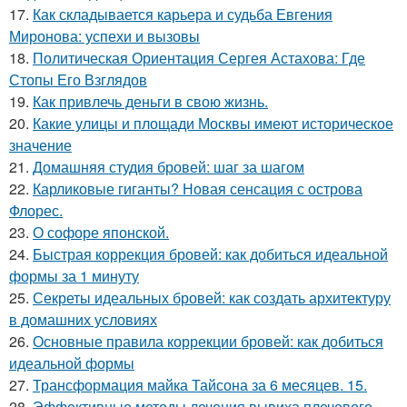
17.
Как складывается карьера и судьба Евгения
Миронова: успехи и вызовы
18.
Политическая Ориентация Сергея Астахова: Где
Стопы Его Взглядов
19.
Как привлечь деньги в свою жизнь.
20.
Какие улицы и площади Москвы имеют историческое
значение
21.
Домашняя студия бровей: шаг за шагом
22.
Карликовые гиганты? Новая сенсация с острова
Флорес.
23.
О софоре японской.
24.
Быстрая коррекция бровей: как добиться идеальной
формы за 1 минуту
25.
Секреты идеальных бровей: как создать архитектуру
в домашних условиях
26.
Основные правила коррекции бровей: как добиться
идеальной формы
27.
Трансформация майка Тайсона за 6 месяцев. 15.
28.
Эффективные методы лечения вывиха плечевого