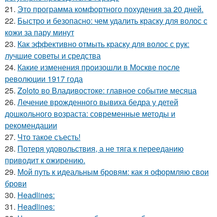
21.
Это программа комфортного похудения за 20 дней.
22.
Быстро и безопасно: чем удалить краску для волос с
кожи за пару минут
23.
Как эффективно отмыть краску для волос с рук:
лучшие советы и средства
24.
Какие изменения произошли в Москве после
революции 1917 года
25.
Zoloto во Владивостоке: главное событие месяца
26.
Лечение врожденного вывиха бедра у детей
дошкольного возраста: современные методы и
рекомендации
27.
Что такое съесть!
28.
Потеря удовольствия, а не тяга к перееданию
приводит к ожирению.
29.
Мой путь к идеальным бровям: как я оформляю свои
брови
30.
Headlines:
31.
Headlines: