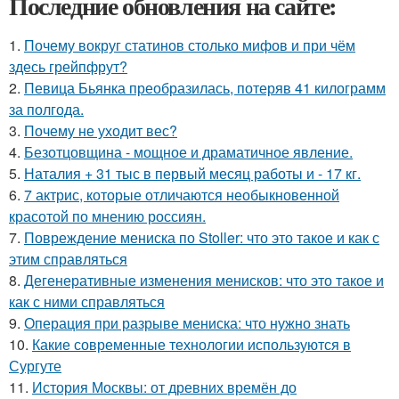
Последние обновления на сайте:
1.
Почему вокруг статинов столько мифов и при чём
здесь грейпфрут?
2.
Певица Бьянка преобразилась, потеряв 41 килограмм
за полгода.
3.
Почему не уходит вес?
4.
Безотцовщина - мощное и драматичное явление.
5.
Наталия + 31 тыс в первый месяц работы и - 17 кг.
6.
7 актрис, которые отличаются необыкновенной
красотой по мнению россиян.
7.
Повреждение мениска по Stoller: что это такое и как с
этим справляться
8.
Дегенеративные изменения менисков: что это такое и
как с ними справляться
9.
Операция при разрыве мениска: что нужно знать
10.
Какие современные технологии используются в
Сургуте
11.
История Москвы: от древних времён до