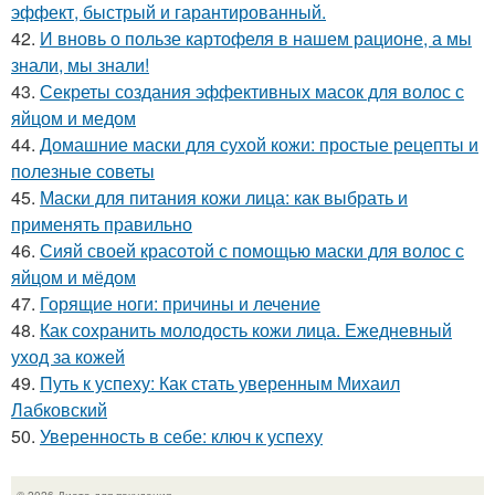
эффект, быстрый и гарантированный.
42.
И вновь о пользе картофеля в нашем рационе, а мы
знали, мы знали!
43.
Секреты создания эффективных масок для волос с
яйцом и медом
44.
Домашние маски для сухой кожи: простые рецепты и
полезные советы
45.
Маски для питания кожи лица: как выбрать и
применять правильно
46.
Сияй своей красотой с помощью маски для волос с
яйцом и мёдом
47.
Горящие ноги: причины и лечение
48.
Как сохранить молодость кожи лица. Ежедневный
уход за кожей
49.
Путь к успеху: Как стать уверенным Михаил
Лабковский
50.
Уверенность в себе: ключ к успеху