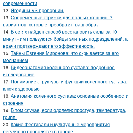
современности
12.
Ягодицы VS пропорции.
13.
Современные стрижки для полных женщин: 7
вариантов, которые преобразят ваш образ
14.
В сетях найден способ восстановить силы за 10
минут - им пользуются бойцы элитных подразделений, а
врачи подтверждают его эффективность.
15.
Тайны Евгения Миронова: что скрывается за его
молчанием
16.
Видеоанатомия коленного сустава: подробное
исследование
17.
Понимание структуры и функции коленного сустава:
ключ к здоровью
18.
Анатомия коленного сустава: основные особенности
строения
19.
В том случае, если одолели: простуда, температура,
грипп.
20.
Какие фестивали и культурные мероприятия
регулярно проводятся в городе