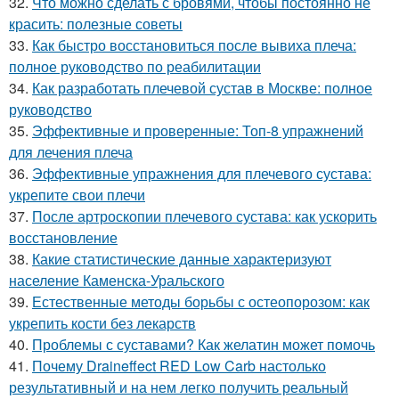
32.
Что можно сделать с бровями, чтобы постоянно не
красить: полезные советы
33.
Как быстро восстановиться после вывиха плеча:
полное руководство по реабилитации
34.
Как разработать плечевой сустав в Москве: полное
руководство
35.
Эффективные и проверенные: Топ-8 упражнений
для лечения плеча
36.
Эффективные упражнения для плечевого сустава:
укрепите свои плечи
37.
После артроскопии плечевого сустава: как ускорить
восстановление
38.
Какие статистические данные характеризуют
население Каменска-Уральского
39.
Естественные методы борьбы с остеопорозом: как
укрепить кости без лекарств
40.
Проблемы с суставами? Как желатин может помочь
41.
Почему Draineffect RED Low Carb настолько
результативный и на нем легко получить реальный