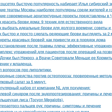
соцсетях быструю популярность набирает Илья сибирский эк
кие театры Москвы наиболее популярны среди жителей и г
кие современные архитектурные проекты представлены в 
к красить брови дома: 9 техник для естественного вида
к выбрать идеальные брови для долгого времени: советы 
к быстро и просто сделать редеющие брови выглядеть за 2
креты красивых бровей: как привести их в порядок дома
сстановление после травмы плеча: эффективные упражнен
мплекс упражнений для пациентов после операций на поз
 Дочки был Некроз, а Врачи Советовали Меньше ее Кормит
ении у младенца.
п вопросов про липолитики.
родные средства против остеопороза: проверенные метод
лковый салат за 5 минут.
пулярный набор от компании NL для похудения:
левой синдром после эндопротезирования: причины и лече
льшеухая лиса (Tocyon Megalotis).
теоартроз пальцев рук: причины, симптомы и лечение
ивительные способности шишки на пальце руки