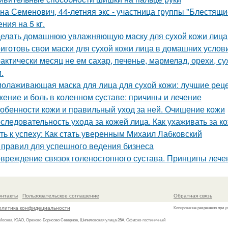
на Семенович, 44-летняя экс - участница группы "Блестящи
ния на 5 кг.
елать домашнюю увлажняющую маску для сухой кожи лица
иготовь свои маски для сухой кожи лица в домашних услов
актически месяц не ем сахар, печенье, мармелад, орехи, с
.
олаживающая маска для лица для сухой кожи: лучшие рец
ение и боль в коленном суставе: причины и лечение
обенности кожи и правильный уход за ней. Очищение кожи
следовательность ухода за кожей лица. Как ухаживать за ко
ть к успеху: Как стать уверенным Михаил Лабковский
 правил для успешного ведения бизнеса
вреждение связок голеностопного сустава. Принципы лече
онтакты
Пользовательское соглашение
Обратная связь
олитика конфидециальности
Копирование разрешено при у
 Москва, ЮАО, Орехово-Борисово Северное, Шипиловская улица 28А, Офисно-гостиничный