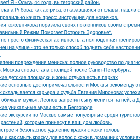
вет! Я - Ольга, 44 года, вытегорский район.
тлана Рябова: как актриса, отказавшаяся от славы, нашла 
 правильно качать пресс: инструкция для новичков.
ия кожевникова поразила своих поклонников своим стрем
авильный Режим Помогает Встроить Здоровье".
 не просто физическая активность, а полноценная тренировк
нец на улице - это не только способ поднять себе настроен
.
епени повреждения мениска: полное руководство по диагн
к Москва снова стала столицей после Санкт-Петербурга
кие детские площадки и зоны отдыха есть в парках
кие основные достопримечательности Москвы рекомендуют 
к складывается карьера и судьба Евгения Миронова: успех
 обижали мужья, Леонов запретил сыну женится на ней, а 
кие уникальные музеи есть в Белгороде
кие экскурсии по Москве самые популярные среди туристов
 растений, которые принесут в ваш дом любовь.
строе и безопасное удаление краски с кожи головы
м и как смыть краску для волос с кожи в домашних условия