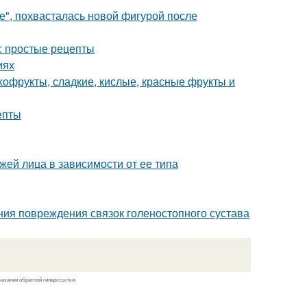
е", похвасталась новой фигурой после
: простые рецепты
иях
ухофрукты, сладкие, кислые, красные фрукты и
епты
жей лица в зависимости от ее типа
ния повреждения связок голеностопного сустава
казании обратной гиперссылки.