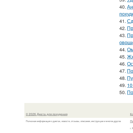
40.
Ан
похуде
41.
Сд
42.
Пр
43.
Пр
овощи
44.
Ом
45.
Жж
46.
Ос
47.
По
48.
Пу
49.
10
50.
По
© 2026 Диета для похудения
К
П
Полезная информация о диетах, новости, отзывы, описания, инструкции и многое другое
г.