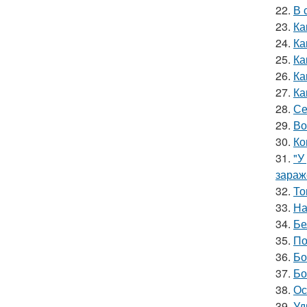
22.
В 
23.
Ка
24.
Ка
25.
Ка
26.
Ка
27.
Ка
28.
Се
29.
Во
30.
Ко
31.
"У
зараж
32.
То
33.
На
34.
Бе
35.
По
36.
Бо
37.
Бо
38.
Ос
39.
Уд