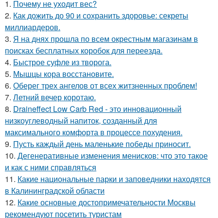
1.
Почему не уходит вес?
2.
Как дожить до 90 и сохранить здоровье: секреты
миллиардеров.
3.
Я на днях прошла по всем окрестным магазинам в
поисках бесплатных коробок для переезда.
4.
Быстрое суфле из творога.
5.
Мышцы кора восстановите.
6.
Оберег трех ангелов от всех житзненных проблем!
7.
Летний вечер коротаю.
8.
Draineffect Low Carb Red - это инновационный
низкоуглеводный напиток, созданный для
максимального комфорта в процессе похудения.
9.
Пусть каждый день маленькие победы приносит.
10.
Дегенеративные изменения менисков: что это такое
и как с ними справляться
11.
Какие национальные парки и заповедники находятся
в Калининградской области
12.
Какие основные достопримечательности Москвы
рекомендуют посетить туристам