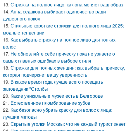
13.
Стрижка на полное лицо: как она меняет ваш образ
14.
Анна седакова выбирает одиночество ради
душевного покоя.
15.
Стильные короткие стрижки для полного лица 2025:
модные тенденции
16.
Как выбрать стрижку на полное лицо для тонких
волос
17.
Не обновляйте себе прическу пока не узнаете о
самых главных ошибках в выборе стиля
18.
Стрижки для полных женщин: как выбрать прическу,
которая подчеркнет вашу уверенность
19.
В какое время года лучше всего посещать
заповедник "Столбы
20.
Какие уникальные музеи есть в Белгороде
21.
Естественное пломбирование зубов!
22.
Как безопасно убрать краску для волос с лица:
лучшие методы
23.
Скрытые уголки Москвы: что не каждый турист знает
24.
Что значит красная нитка завязать и как ее