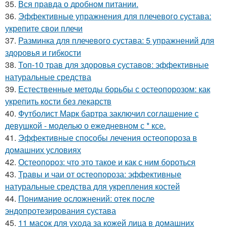
35.
Вся правда о дробном питании.
36.
Эффективные упражнения для плечевого сустава:
укрепите свои плечи
37.
Разминка для плечевого сустава: 5 упражнений для
здоровья и гибкости
38.
Топ-10 трав для здоровья суставов: эффективные
натуральные средства
39.
Естественные методы борьбы с остеопорозом: как
укрепить кости без лекарств
40.
Футболист Марк бартра заключил соглашение с
девушкой - моделью о ежедневном с * ксе.
41.
Эффективные способы лечения остеопороза в
домашних условиях
42.
Остеопороз: что это такое и как с ним бороться
43.
Травы и чаи от остеопороза: эффективные
натуральные средства для укрепления костей
44.
Понимание осложнений: отек после
эндопротезирования сустава
45.
11 масок для ухода за кожей лица в домашних