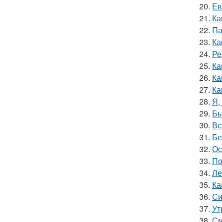
20.
Ев
21.
Ка
22.
Па
23.
Ка
24.
Ре
25.
Ка
26.
Ка
27.
Ка
28.
Я,
29.
Бы
30.
Вс
31.
Бе
32.
Ос
33.
По
34.
Ле
35.
Ка
36.
Си
37.
Ут
38.
См