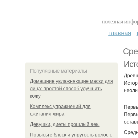
полезная инфор
главная
Сре
Ист
Популярные материалы
Древн
Домашние увлажняющие маски для
Истор
лица: простой способ улучшить
неоли
кожу
Первы
Комплекс упражнений для
Первы
сжигания жира.
остав
Девушки, диеты прошлый век.
Средн
Повысьте блеск и упругость волос с