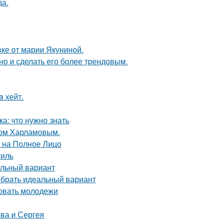
да.
ке от марии Якуниной.
но и сделать его более трендовым.
a хейт.
а: что нужно знать
ком Харламовым.
й на Полное Лицо
тиль
альный вариант
ыбрать идеальный вариант
овать молодежи
ва и Сергея