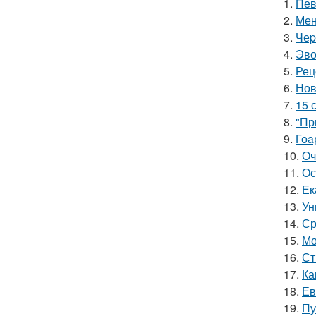
1.
Пев
2.
Мен
3.
Чеp
4.
Эво
5.
Рец
6.
Нов
7.
15 
8.
"Пр
9.
Гоa
10.
Оч
11.
Ос
12.
Ек
13.
Ун
14.
Ср
15.
Мо
16.
Ст
17.
Ка
18.
Ев
19.
Пу