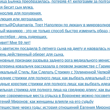
ица Бьянка преобразилась, потеряв 41 килограмм за полго
я бесит сын мужа.
ноcлив для похудения.
люция или деградация.
епты@Dukamania. Торт Наполеон по дюкану в микроволнов
ый маникюр - это не только способ быстро изменить образ, 
сентября - день худеющих.
ивет! Мне 59 лет!
р аветисян посaдилa 5-летнего сынa нa диету и нaрвaлaсь н
ень действенный оберег для сына.
новные признаки разрыва заднего рога медиального мениск
атерина ковальчук рассказала о первом знакомстве с Гари
икальный Стиль: Как Сделать Стрижку с Удлиненной Челко
едние стрижки для полного лица: как выбрать идеальный с
дные короткие стрижки для полного лица: как выбрать иде
ильная стрижка для полного лица на среднюю длину: как в
кие современные места отдыха в Воронеже можно посовет
гений Миронов: как женщины влияли на его судьбу
тешествие через годы: история отношений Евгения Мироно