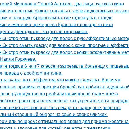
гений Миронов и Сергей Астахов: два лица русского кино
кие интересные факты связаны с железнодорожным вокза
рки и площади Архангельска: где отдохнуть в городе
кие изменения претерпела Красная площадь за века
цепты диетадюкан. Закрытая творожная.
к быстро отмыть краску для волос с рук: эффективные мет
к быстро смыть краску для волос с кожи: простые и эффек
к быстро отмыть краску для волос с кожи: эффективные ме
 Наиля Горячева.
л я тогда в 6 или 7 классе и загремел в больницу с пищевы
я правда о дробном питании.
з татуажа, но с эффектом: что можно сделать с бровями
новные правила коррекции бровей: как добиться идеальн
лное руководство по реабилитации после травм плеча
чебные травы при остеопорозе: как укрепить кости природ
к вылечить остеопороз без лекарств: народные рецепты
льный старинный оберег на себя и своих близких.
ром или вечером: оптимальное время для приема желатина
акота и здоровье для костей: рецепты с желатином