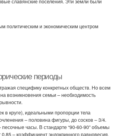
рвые славянские поселения. Эти земли были
ным политическим и экономическим центром
орические периоды
отражая специфику конкретных обществ. Но всем
на возникновения семьи – необходимость
рывности.
ек в круге), идеальными пропорции тела
очленения – половина фигуры, до сосков – 3/4.
 – песочные часы. В стандарте “90-60-90” объемы
т 0,85 – коэффициент эндокринного равновесия.