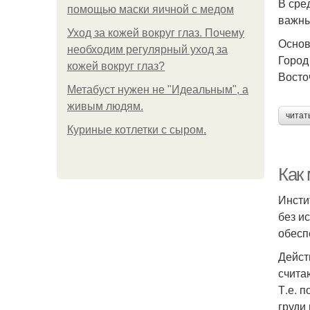
В сре
помощью маски яичной с медом
важны
Уход за кожей вокруг глаз. Почему
Основ
необходим регулярный уход за
Город
кожей вокруг глаз?
Восто
Метабуст нужен не "Идеальным", а
живым людям.
читат
Куриные котлетки с сыром.
Как
Инсти
без и
обесп
Дейст
счита
Т.е. 
груди