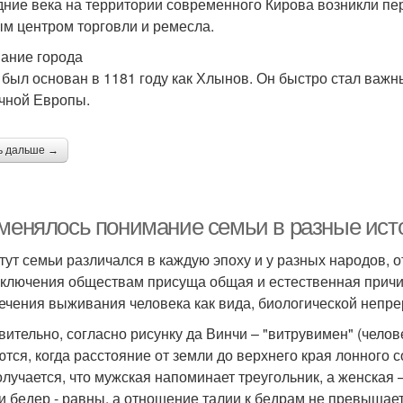
дние века на территории современного Кирова возникли пе
м центром торговли и ремесла.
ание города
 был основан в 1181 году как Хлынов. Он быстро стал важ
чной Европы.
ь дальше →
 менялось понимание семьи в разные ист
тут семьи различался в каждую эпоху и у разных народов, 
сключения обществам присуща общая и естественная причи
ечения выживания человека как вида, биологической непре
вительно, согласно рисунку да Винчи – "витрувимен" (челов
ются, когда расстояние от земли до верхнего края лонного с
получается, что мужская напоминает треугольник, а женская
 и бедер - равны, а отношение талии к бедрам не превышае