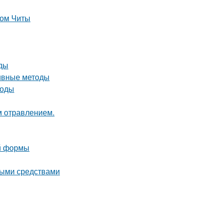
лом Читы
оды
тивные методы
тоды
м отравлением.
ой формы
ными средствами