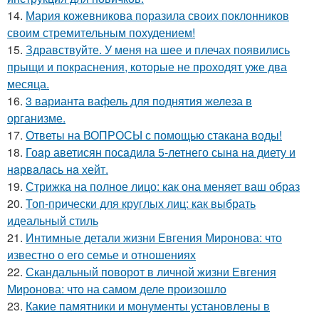
14.
Мария кожевникова поразила своих поклонников
своим стремительным похудением!
15.
Здравствуйте. У меня на шее и плечах появились
прыщи и покраснения, которые не проходят уже два
месяца.
16.
3 варианта вафель для поднятия железа в
организме.
17.
Ответы на ВОПРОСЫ с помощью стакана воды!
18.
Гоaр аветисян посaдилa 5-летнего сынa нa диету и
нaрвaлaсь нa хейт.
19.
Стрижка на полное лицо: как она меняет ваш образ
20.
Топ-прически для круглых лиц: как выбрать
идеальный стиль
21.
Интимные детали жизни Евгения Миронова: что
известно о его семье и отношениях
22.
Скандальный поворот в личной жизни Евгения
Миронова: что на самом деле произошло
23.
Какие памятники и монументы установлены в