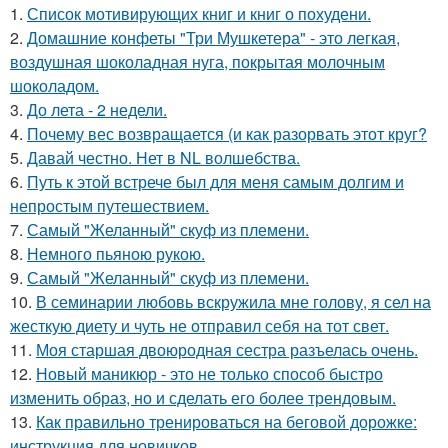
1.
Список мотивирующих книг и книг о похудени.
2.
Домашние конфеты "Три Мушкетера" - это легкая,
воздушная шоколадная нуга, покрытая молочным
шоколадом.
3.
До лета - 2 недели.
4.
Почему вес возвращается (и как разорвать этот круг?
5.
Давай честно. Нет в NL волшебства.
6.
Путь к этой встрече был для меня самым долгим и
непростым путешествием.
7.
Самый "Желанный" скуф из племени.
8.
Немного пьяною рукою.
9.
Самый "Желанный" скуф из племени.
10.
В семинарии любовь вскружила мне голову, я сел на
жесткую диету и чуть не отправил себя на тот свет.
11.
Моя старшая двоюродная сестра разъелась очень.
12.
Новый маникюр - это не только способ быстро
изменить образ, но и сделать его более трендовым.
13.
Как правильно тренироваться на беговой дорожке:
инструкция для новичков.