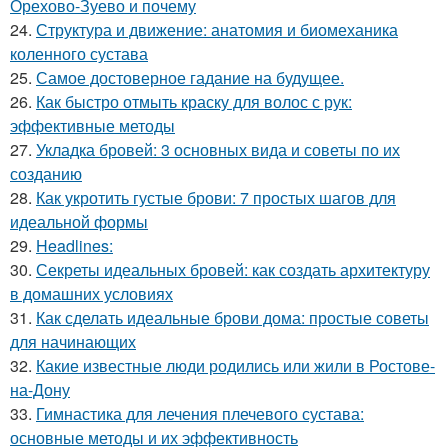
Орехово-Зуево и почему
24.
Структура и движение: анатомия и биомеханика
коленного сустава
25.
Самое достоверное гадание на будущее.
26.
Как быстро отмыть краску для волос с рук:
эффективные методы
27.
Укладка бровей: 3 основных вида и советы по их
созданию
28.
Как укротить густые брови: 7 простых шагов для
идеальной формы
29.
Headlines:
30.
Секреты идеальных бровей: как создать архитектуру
в домашних условиях
31.
Как сделать идеальные брови дома: простые советы
для начинающих
32.
Какие известные люди родились или жили в Ростове-
на-Дону
33.
Гимнастика для лечения плечевого сустава:
основные методы и их эффективность