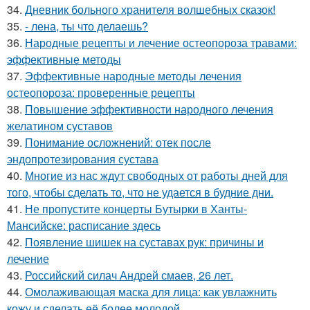
34.
Дневник больного хранителя волшебных сказок!
35.
- лена, ты что делаешь?
36.
Народные рецепты и лечение остеопороза травами:
эффективные методы
37.
Эффективные народные методы лечения
остеопороза: проверенные рецепты
38.
Повышение эффективности народного лечения
желатином суставов
39.
Понимание осложнений: отек после
эндопротезирования сустава
40.
Многие из нас ждут свободных от работы дней для
того, чтобы сделать то, что не удается в будние дни.
41.
Не пропустите концерты Бутырки в Ханты-
Мансийске: расписание здесь
42.
Появление шишек на суставах рук: причины и
лечение
43.
Российский силач Андрей смаев, 26 лет.
44.
Омолаживающая маска для лица: как увлажнить
кожу и сделать её более молодой