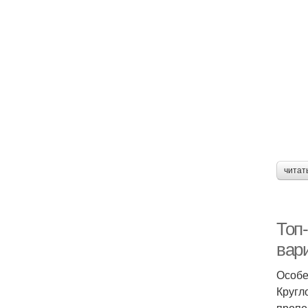
читат
Топ-
вар
Особе
Кругл
пропо