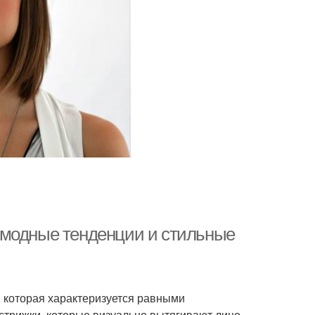
у: модные тенденции и стильные
 которая характеризуется равными
стрижки, которые визуально вытягивают лицо,