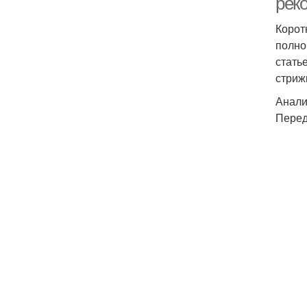
рек
Корот
полно
стать
стриж
Анали
Перед