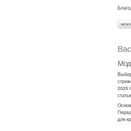
Благо
читат
Вас
Мод
Выбор
стриж
2025 
стать
Основ
Перед
для к