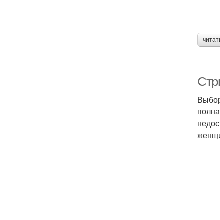
читат
Стр
Выбор
полна
недос
женщи