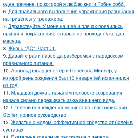
одна причина, по которой я люблю книги Робин хобб.
6.
Для правильного выполнения упражнения разгибания
на трицепсы у тренажера:
7.
Здравствуйте. У меня на шее и плечах появились
прыщи и покраснения, которые не проходят уже два
месяца.
8.
Жизнь "ДО". Часть 1.
9.
Давайте раз и навсегда разберемся с парадоксом
правильного питания.
10.
Арнольд шварценеггер и Пенелопа Миллер, у
которой день рождения был 13 января (ей исполнился
61 год.
11.
Младшая дочка с началом полового созревания
начала сильно переживать из-за внешнего вида.
12.
Степени повреждения мениска по классификации
Stoller: полное руководство
13.
Желатин с медом: эффективное средство от болей в
суставах
14.
Екатерина ковальчук рассказала о первом