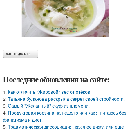
.
читать дальше →
Последние обновления на сайте:
1.
Как отличить "Жировой" вес от отёков.
2.
Татьяна буланова раскрыла секрет своей стройности.
3.
Самый "Желанный" скуф из племени.
4.
Продуктовая корзина на неделю или как я питаюсь без
фанатизма и диет.
5.
Травматическая диссоциация, как я ее вижу, или еще