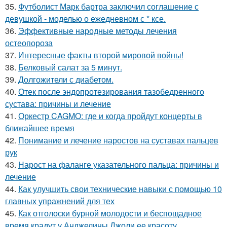
35.
Футболист Марк бартра заключил соглашение с
девушкой - моделью о ежедневном с * ксе.
36.
Эффективные народные методы лечения
остеопороза
37.
Интересные факты второй мировой войны!
38.
Белковый салат за 5 минут.
39.
Долгожители с диабетом.
40.
Отек после эндопротезирования тазобедренного
сустава: причины и лечение
41.
Оркестр CAGMO: где и когда пройдут концерты в
ближайшее время
42.
Понимание и лечение наростов на суставах пальцев
рук
43.
Нарост на фаланге указательного пальца: причины и
лечение
44.
Как улучшить свои технические навыки с помощью 10
главных упражнений для тех
45.
Как отголоски бурной молодости и беспощадное
время крадут у Анджелины Джоли ее красоту.