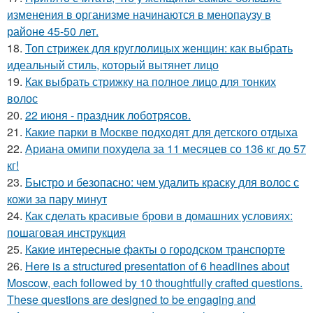
изменения в организме начинаются в менопаузу в
районе 45-50 лет.
18.
Топ стрижек для круглолицых женщин: как выбрать
идеальный стиль, который вытянет лицо
19.
Как выбрать стрижку на полное лицо для тонких
волос
20.
22 июня - праздник лоботрясов.
21.
Какие парки в Москве подходят для детского отдыха
22.
Ариана омипи похудела за 11 месяцев со 136 кг до 57
кг!
23.
Быстро и безопасно: чем удалить краску для волос с
кожи за пару минут
24.
Как сделать красивые брови в домашних условиях:
пошаговая инструкция
25.
Какие интересные факты о городском транспорте
26.
Here is a structured presentation of 6 headlines about
Moscow, each followed by 10 thoughtfully crafted questions.
These questions are designed to be engaging and