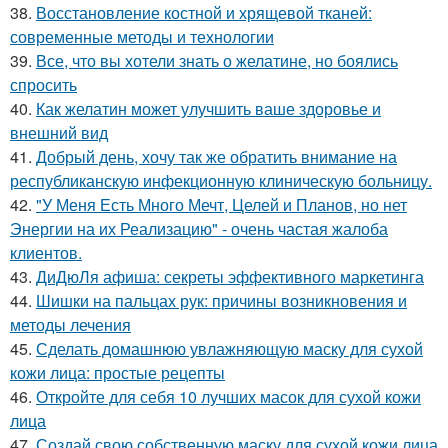
38.
Восстановление костной и хрящевой тканей:
современные методы и технологии
39.
Все, что вы хотели знать о желатине, но боялись
спросить
40.
Как желатин может улучшить ваше здоровье и
внешний вид
41.
Добрый день, хочу так же обратить внимание на
республиканскую инфекционную клиническую больницу.
42.
"У Меня Есть Много Мечт, Целей и Планов, но нет
Энергии на их Реализацию" - очень частая жалоба
клиентов.
43.
ДиДюЛя афиша: секреты эффективного маркетинга
44.
Шишки на пальцах рук: причины возникновения и
методы лечения
45.
Сделать домашнюю увлажняющую маску для сухой
кожи лица: простые рецепты
46.
Откройте для себя 10 лучших масок для сухой кожи
лица
47.
Создай свою собственную маску для сухой кожи лица