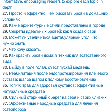
informative, encouraging readers to explore each topic in
depth
27.
Просто и эффектно: чем рисовать брови в домашних
условиях
28.
Какие архитектурные стили представлены в городе
29.
Секреты идеальных бровей: как я создаю свои
30.
Может ли увеличиться ацетабулярный угол: что
нужно знать
31.
Что хочу сказать.
32.
Как красить брови дома: 9 техник для естественного
вида
33.
Выйду в поле голая, съест пускай медведь.
34.
Реабилитация после эндопротезирования плечевого
сустава: шаг за шагом к полному восстановлению
35.
Топ-10 трав для здоровья суставов: эффективные
натуральные средства
36.
Сильный старинный оберег на себя и своих близких.
37.
Эффективные народные средства для лечения
остеопороза