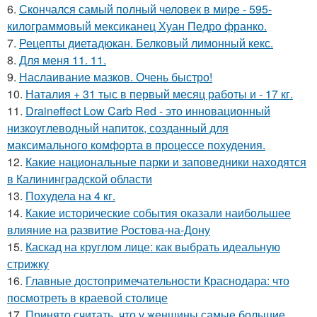
6.
Скончался самый полный человек в мире - 595-
килограммовый мексиканец Хуан Педро франко.
7.
Рецепты диетадюкан. Белковый лимонный кекс.
8.
Для меня 11. 11.
9.
Наслаивание мазков. Очень быстро!
10.
Наталия + 31 тыс в первый месяц работы и - 17 кг.
11.
Draineffect Low Carb Red - это инновационный
низкоуглеводный напиток, созданный для
максимального комфорта в процессе похудения.
12.
Какие национальные парки и заповедники находятся
в Калининградской области
13.
Похудела на 4 кг.
14.
Какие исторические события оказали наибольшее
влияние на развитие Ростова-на-Дону
15.
Каскад на круглом лице: как выбрать идеальную
стрижку
16.
Главные достопримечательности Краснодара: что
посмотреть в краевой столице
17.
Принято считать, что у женщины самые большие