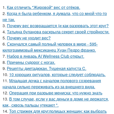
1.
Как отличить "Жировой" вес от отёков.
2.
Когда я была ребенком, я думала, что со мной что-то
не так.
3.
Почему вес возвращается (и как разорвать этот круг?
4.
Татьяна буланова раскрыла секрет своей стройности.
5.
Почему не уходит вес?
6.
Скончался самый полный человек в мире - 595-
килограммовый мексиканец Хуан Педро франко.
7.
Набор в январь AI Wellness Club открыт.
8.
Причины судорог с ногах.
9.
Рецепты диетадюкан. Тушеная капуста C.
10.
10 хороших ритуалов, которые следует соблюдать.
11.
Младшая дочка с началом полового созревания
начала сильно переживать из-за внешнего вида.
12.
Операция при разрыве мениска: что нужно знать
13.
В том случае, если у вас деньги в доме не держатся,
как,, сквозь пальцы утекают ".
14.
Топ стрижек для круглолицых женщин: как выбрать