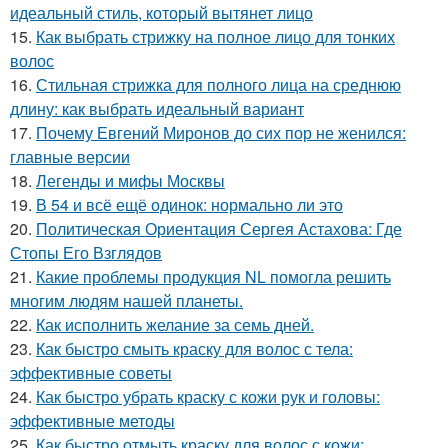
идеальный стиль, который вытянет лицо
15.
Как выбрать стрижку на полное лицо для тонких
волос
16.
Стильная стрижка для полного лица на среднюю
длину: как выбрать идеальный вариант
17.
Почему Евгений Миронов до сих пор не женился:
главные версии
18.
Легенды и мифы Москвы
19.
В 54 и всё ещё одинок: нормально ли это
20.
Политическая Ориентация Сергея Астахова: Где
Стопы Его Взглядов
21.
Какие проблемы продукция NL помогла решить
многим людям нашей планеты.
22.
Как исполнить желание за семь дней.
23.
Как быстро смыть краску для волос с тела:
эффективные советы
24.
Как быстро убрать краску с кожи рук и головы:
эффективные методы
25.
Как быстро отмыть краску для волос с кожи: