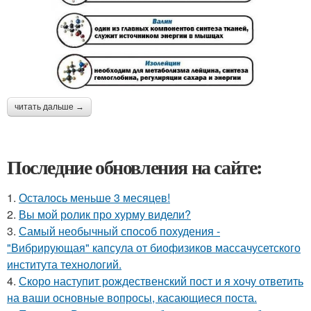
читать дальше →
Последние обновления на сайте:
1.
Осталось меньше 3 месяцев!
2.
Вы мой ролик про хурму видели?
3.
Самый необычный способ похудения -
"Вибрирующая" капсула от биофизиков массачусетского
института технологий.
4.
Скоро наступит рождественский пост и я хочу ответить
на ваши основные вопросы, касающиеся поста.