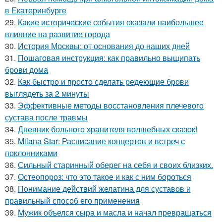
в Екатеринбурге
29.
Какие исторические события оказали наибольшее
влияние на развитие города
30.
История Москвы: от основания до наших дней
31.
Пошаговая инструкция: как правильно выщипать
брови дома
32.
Как быстро и просто сделать редеющие брови
выглядеть за 2 минуты
33.
Эффективные методы восстановления плечевого
сустава после травмы
34.
Дневник больного хранителя волшебных сказок!
35.
Milana Star: Расписание концертов и встреч с
поклонниками
36.
Сильный старинный оберег на себя и своих близких.
37.
Остеопороз: что это такое и как с ним бороться
38.
Понимание действий желатина для суставов и
правильный способ его применения
39.
Мужик объелся сыра и масла и начал превращаться