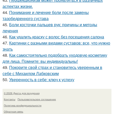
43.
Перфекционизм может проявляться в различных
аспектах жизни.
44.
Понимание и лечение боли после замены
тазобедренного сустава
45.
Боли косточки пальцев рук: причины и методы
лечения
46.
Как удалить краску с волос без посещения салона
47.
Картинки с разными видами суставов: все, что нужно
знать
48.
Как самостоятельно подобрать уходовую косметику
для лица. Помните: вы индивидуальны!
49.
Покорите свой страх и становитесь уверенным в
себе с Михаилом Лабковским
50.
Уверенность в себе: ключ к успеху
© 2026 Диета для похудения
Контакты
Пользовательское соглашение
Политика конфидециальности
Обратная связь