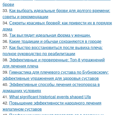
брови
33.
Как выбрать идеальные брови для долгого времени:
советы и рекомендации
34.
Секреты красивых бровей: как привести их в порядок
дома
35.
Так выглядит идеальная форма у женщин.
36.
Какие традиции и обычаи сохраняются в городе
37.
Как быстро восстановиться после вывиха плеча:
полное руководство по реабилитации
38.
Эффективные и проверенные: Топ-8 упражнений
для лечения плеча
39.
Гимнастика для плечевого сустава по Бубновскому:
эффективные упражнения для здоровья суставов
40.
Эффективные способы лечения остеопороза в
домашних условиях
41.
What significant historical events shaped Ufa
42.
Повышение эффективности народного лечения
желатином суставов