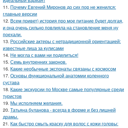
идеальный вариант
11.
Почему Евгений Миронов до сих пор не женился:
главные версии
12.
Всем привет) история про мое питание будет долгая,
и она очень сильно повлияла на становление меня ну
поехали.
13.
Российские актеры с нетрадиционной ориентацией:
известные лица за кулисами
14.
Не могла с вами ни поделиться!
15.
Семь внутренних законов.
16.
Какие необычные экспонаты связаны с космосом
17.
Основы функциональной анатомии коленного
сустава
18.
Какие экскурсии по Москве самые популярные среди
туристов
19.
Мы исполняем желания.
20.
Татьяна буланова - всегда в форме и без лишней
драмы.
21.
Как быстро смыть краску для волос с кожи головы: