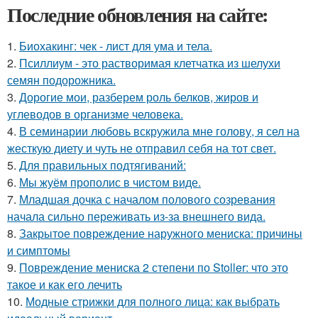
Последние обновления на сайте:
1.
Биохакинг: чек - лист для ума и тела.
2.
Псиллиум - это растворимая клетчатка из шелухи
семян подорожника.
3.
Дорогие мои, разберем роль белков, жиров и
углеводов в организме человека.
4.
В семинарии любовь вскружила мне голову, я сел на
жесткую диету и чуть не отправил себя на тот свет.
5.
Для правильных подтягиваний:
6.
Мы жуём прополис в чистом виде.
7.
Младшая дочка с началом полового созревания
начала сильно переживать из-за внешнего вида.
8.
Закрытое повреждение наружного мениска: причины
и симптомы
9.
Повреждение мениска 2 степени по Stoller: что это
такое и как его лечить
10.
Модные стрижки для полного лица: как выбрать