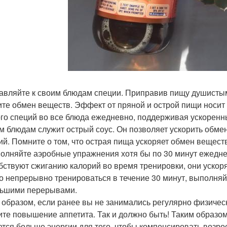
бавляйте к своим блюдам специи. Приправив пищу душисты
ите обмен веществ. Эффект от пряной и острой пищи носит
го специй во все блюда ежедневно, поддерживая ускоренн
м блюдам служит острый соус. Он позволяет ускорить обмен
ий. Помните о том, что острая пища ускоряет обмен вещест
полняйте аэробные упражнения хотя бы по 30 минут ежедне
бствуют сжиганию калорий во время тренировки, они ускоря
о непрерывно тренироваться в течение 30 минут, выполняйт
ьшими перерывами.
 образом, если ранее вы не занимались регулярно физичес
ите повышение аппетита. Так и должно быть! Таким образом
ется больше энергии для того, чтобы компенсировать возро