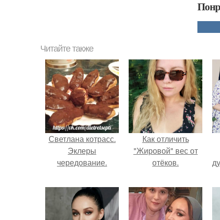
Понр
Читайте также
Светлана котрасс.
Как отличить
Эклеры
"Жировой" вес от
чередование.
отёков.
ду