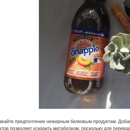
давайте предпочтение нежирным белковым продуктам. Доба
ктов позволяет ускорить метаболизм, поскольку для перев