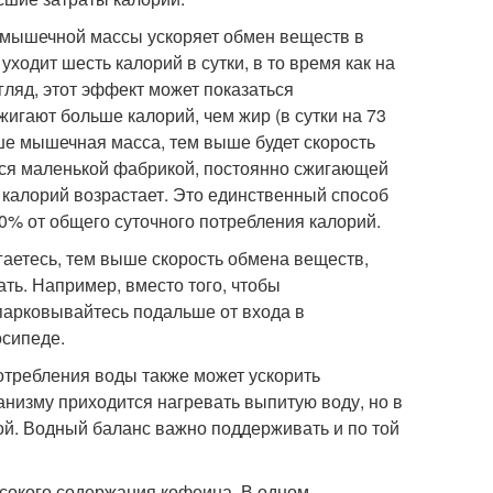
е мышечной массы ускоряет обмен веществ в
одит шесть калорий в сутки, в то время как на
гляд, этот эффект может показаться
игают больше калорий, чем жир (в сутки на 73
ше мышечная масса, тем выше будет скорость
тся маленькой фабрикой, постоянно сжигающей
д калорий возрастает. Это единственный способ
0% от общего суточного потребления калорий.
гаетесь, тем выше скорость обмена веществ,
ать. Например, вместо того, чтобы
парковывайтесь подальше от входа в
осипеде.
отребления воды также может ускорить
анизму приходится нагревать выпитую воду, но в
ой. Водный баланс важно поддерживать и по той
ысокого содержания кофеина. В одном