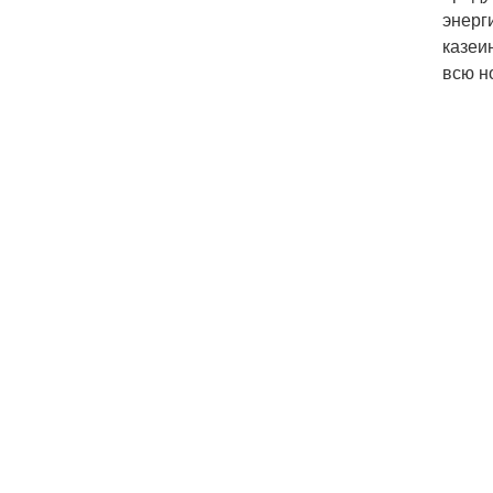
энерг
казеи
всю н