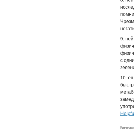
иссле
помни
Чрезм
негат
9. пе
физич
физич
с одн
зелен
10. е
быстр
метаб
замед
употр
Helpf
Категори