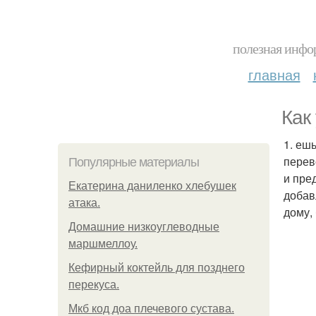
полезная инфор
главная
Как
1. еш
перев
Популярные материалы
и пре
Екатерина даниленко хлебушек
добав
атака.
дому,
Домашние низкоуглеводные
маршмеллоу.
Кефирный коктейль для позднего
перекуса.
Мкб код доа плечевого сустава.