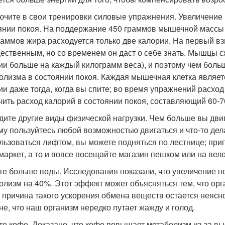
лючите в свои тренировки силовые упражнения. Увеличени
янии покоя. На поддержание 450 граммов мышечной массы ух
раммов жира расходуется только две калории. На первый вз
ественным, но со временем он даст о себе знать. Мышцы сж
ии больше на каждый килограмм веса), и поэтому чем боль
олизма в состоянии покоя. Каждая мышечная клетка являе
ии даже тогда, когда вы спите; во время упражнений расхо
чить расход калорий в состоянии покоя, составляющий 60-7
йдите другие виды физической нагрузки. Чем больше вы дви
му пользуйтесь любой возможностью двигаться и что-то дел
льзоваться лифтом, вы можете подняться по лестнице; при
маркет, а то и вовсе посещайте магазин пешком или на вел
йте больше воды. Исследования показали, что увеличение п
олизм на 40%. Этот эффект может объясняться тем, что орг
 причина такого ускорения обмена веществ остается неясн
не, что наш организм нередко путает жажду и голод.
йте кофе. Доказано, что кофе повышает метаболизм из-за в