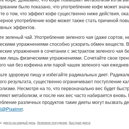
довании было показано, что употребление кофе может знач
те о том, что эффект кофе существенно ниже действия, ок
ерное употребление кофе может также стать причиной пов
ивных эффектов.
йте зеленый чай. Употребление зеленого чая (даже сортов, 
ескими упражнениями способно ускорить обмен веществ. В
еские упражнения в сочетании с экстрактом зеленого чая б
ими лишь физическими упражнениями. Сочетайте свои трени
ого чая без кофеина или парой чашек зеленого чая ежеднев
шьте здоровую пищу и избегайте радикальных диет. Радика
ого результата, существенно ограничивают поступление кал
олизме. Несмотря на то, что первоначально вес будет быст
ляют метаболизм, и после них вес часто набирается вновь. 
ебление различных продуктов такие диеты могут вызвать 
ul@Pixelmrr
.
и:
диета на каждый день
,
белковое похудение
,
быстрая диета