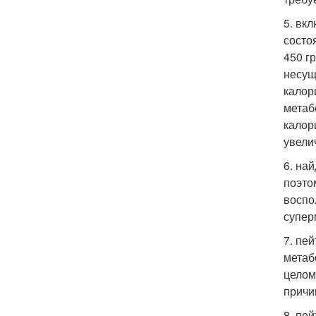
5. вк
состо
450 г
несущ
калор
метаб
калор
увели
6. на
поэто
воспо
супер
7. пе
метаб
целом
причи
8. пе