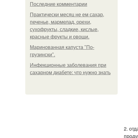
Последние комментарии
Практически месяц не ем сахар,
печенье, мармелад, орехи,
сухофрукты, сладкие, кислые,
красные фрукты и овощи.
Маринованная капуста "По-
грузински".
Инфекционные заболевания при
сахарном диабете: что нужно знать
2. от
проду