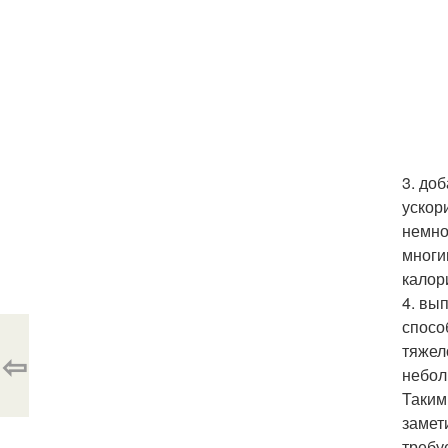
3. до
ускор
немно
многи
калор
4. вы
спосо
тяжел
⇦
небол
Таким
замет
требу