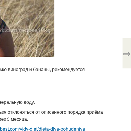
⇨
лько виноград и бананы, рекомендуется
инеральную воду.
льзя отклоняться от описанного порядка приёма
ез 3 месяца.
ru-best.com/vidy-diet/dieta-dlya-pohudeniya