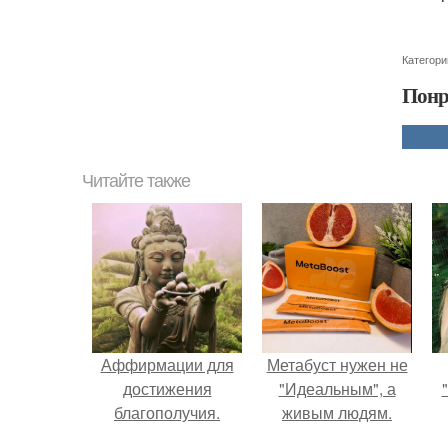
Категори
Понр
Читайте также
Аффирмации для
Метабуст нужен не
достижения
"Идеальным", а
благополучия.
живым людям.