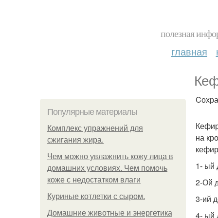
полезная инфор
главная
Кеф
Cохра
Популярные материалы
Кефир
Комплекс упражнений для
на кр
сжигания жира.
кефир
Чем можно увлажнить кожу лица в
1- ый 
домашних условиях. Чем помочь
коже с недостатком влаги
2-Ой д
Куриные котлетки с сыром.
3-ий д
Домашние животные и энергетика
4- ый 