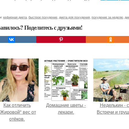
и:
кефирная диета
,
быстрое похудение
,
диета для похудения
,
похудение за неделю
,
ди
авилось? Поделитесь с друзьями!
Как отличить
Домашние цветы -
Неделькин - с
"Жировой" вес от
лекари.
Встречи и груш
отёков.