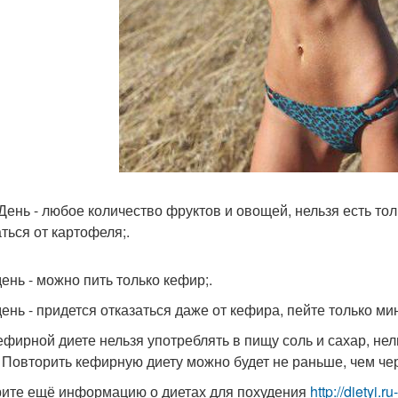
 День - любое количество фруктов и овощей, нельзя есть то
аться от картофеля;.
день - можно пить только кефир;.
день - придется отказаться даже от кефира, пейте только м
ефирной диете нельзя употреблять в пищу соль и сахар, не
 Повторить кефирную диету можно будет не раньше, чем чер
ите ещё информацию о диетах для похудения
http://dietyi.