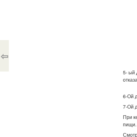
⇦
5- ый
отказ
6-Ой 
7-Ой 
При к
пищи.
Смотр