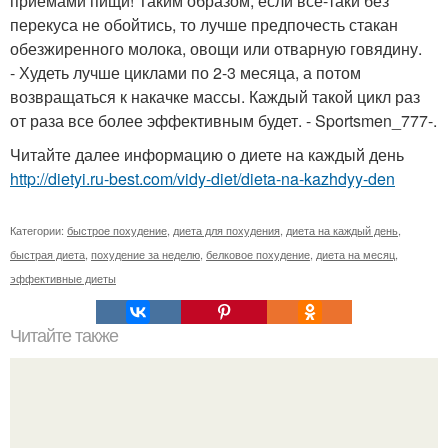
приемами пищи! Таким образом, если все-таки без
перекуса не обойтись, то лучше предпочесть стакан
обезжиренного молока, овощи или отварную говядину.
- Худеть лучше циклами по 2-3 месяца, а потом
возвращаться к накачке массы. Каждый такой цикл раз
от раза все более эффективным будет. - Sportsmen_777-.
Читайте далее информацию о диете на каждый день
http://dietyi.ru-best.com/vidy-diet/dieta-na-kazhdyy-den
Категории:
быстрое похудение
,
диета для похудения
,
диета на каждый день
,
быстрая диета
,
похудение за неделю
,
белковое похудение
,
диета на месяц
,
эффективные диеты
Читайте также