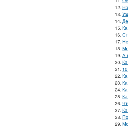
11.
Об
12.
На
13.
Уз
14.
Де
15.
Ка
16.
Ст
17.
Не
18.
Мо
19.
Ан
20.
Ка
21.
10
22.
Ка
23.
Ка
24.
Ка
25.
Ка
26.
Чт
27.
Ка
28.
По
29.
Мо