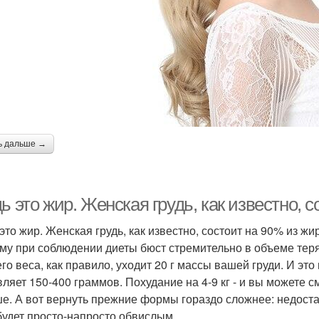
ь дальше →
ь это жир. Женская грудь, как известно, 
это жир. Женская грудь, как известно, состоит на 90% из жи
му при соблюдении диеты бюст стремительно в объеме те
го веса, как правило, уходит 20 г массы вашей груди. И эт
вляет 150-400 граммов. Похудание на 4-9 кг - и вы можете
е. А вот вернуть прежние формы гораздо сложнее: недостат
будет просто-напросто обвислым