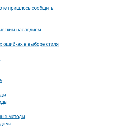
боте пришлось сообщить.
ическим наследием
ых ошибках в выборе стиля
я
е
оды
тоды
вные методы
 дома