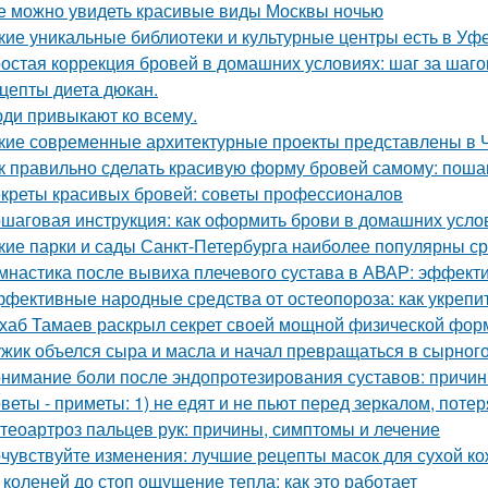
е можно увидеть красивые виды Москвы ночью
кие уникальные библиотеки и культурные центры есть в Уф
остая коррекция бровей в домашних условиях: шаг за шаг
цепты диета дюкан.
ди привыкают ко всему.
кие современные архитектурные проекты представлены в 
к правильно сделать красивую форму бровей самому: поша
креты красивых бровей: советы профессионалов
шаговая инструкция: как оформить брови в домашних усло
кие парки и сады Санкт-Петербурга наиболее популярны ср
мнастика после вывиха плечевого сустава в АВАР: эффек
фективные народные средства от остеопороза: как укрепит
хаб Тамаев раскрыл секрет своей мощной физической фор
жик объелся сыра и масла и начал превращаться в сырного
нимание боли после эндопротезирования суставов: причин
веты - приметы: 1) не едят и не пьют перед зеркалом, потер
теоартроз пальцев рук: причины, симптомы и лечение
чувствуйте изменения: лучшие рецепты масок для сухой ко
 коленей до стоп ощущение тепла: как это работает