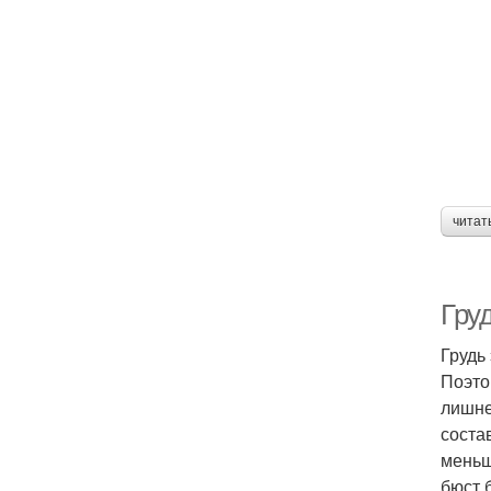
читат
Груд
Грудь 
Поэто
лишне
соста
меньш
бюст 