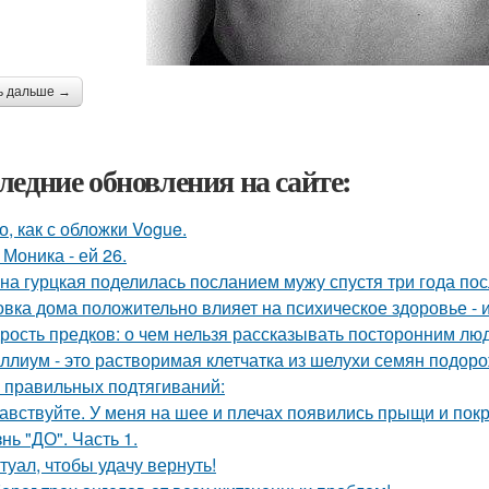
ь дальше →
ледние обновления на сайте:
о, как с обложки Vogue.
 Моника - ей 26.
на гурцкая поделилась посланием мужу спустя три года пос
овка дома положительно влияет на психическое здоровье - 
рость предков: о чем нельзя рассказывать посторонним лю
ллиум - это растворимая клетчатка из шелухи семян подоро
 правильных подтягиваний:
авствуйте. У меня на шее и плечах появились прыщи и покр
нь "ДО". Часть 1.
туал, чтобы удачу вернуть!