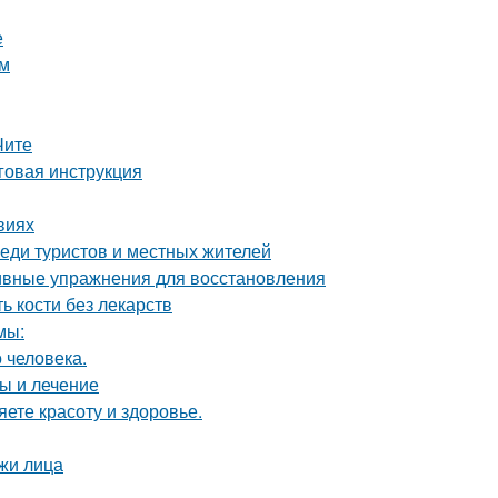
е
ом
Чите
говая инструкция
виях
еди туристов и местных жителей
тивные упражнения для восстановления
ь кости без лекарств
мы:
 человека.
ы и лечение
яете красоту и здоровье.
жи лица