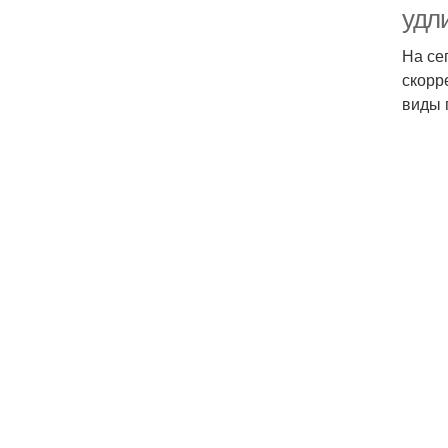
удл
На се
скорр
виды 