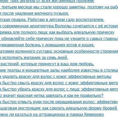
ерег трех ангелов от всех житзненных проблем!
 третьем месяце мы стали хорошо заметны, поэтому на ра
и после удаления желчного пузыря.
тская правда. Работаю в детском саду воспитателем.
к современная архитектура Вологды сочетается с её истор
рижка для полного лица: как выбрать идеальную прическу
 обновляйте себе прическу пока не узнаете о самых главн
чекаменная болезнь у домашних котов и кошек.
атомия коленного сустава: основные особенности строени
к исполнить желание за семь дней.
 растений, которые принесут в ваш дом любовь.
кие театры и концертные залы наиболее известны в столиц
к удалить краску для волос с кожи: эффективные методы
к быстро смыть краску для волос с кожи: эффективные мет
к быстро убрать краску для волос с лица: эффективные ме
о значит красная нитка завязать и как ее правильно?
к быстро отмыть руки после окрашивания волос: эффекти
шаговая инструкция: как сделать идеальную форму бровей
жно ли кататься на аттракционах в парках Кемерово