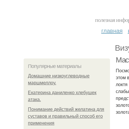
полезная инфор
главная
Виз
Мас
Популярные материалы
Посмо
Домашние низкоуглеводные
этом 
маршмеллоу.
локтя
слабы
Екатерина даниленко хлебушек
предс
атака.
золот
Понимание действий желатина для
золот
суставов и правильный способ его
применения