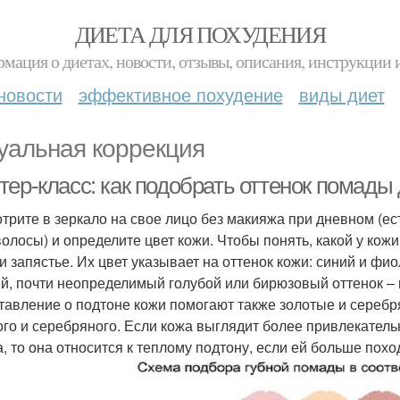
ДИЕТА ДЛЯ ПОХУДЕНИЯ
мация о диетах, новости, отзывы, описания, инструкции 
новости
эффективное похудение
виды диет
уальная коррекция
тер-класс: как подобрать оттенок помады
трите в зеркало на свое лицо без макияжа при дневном (е
волосы) и определите цвет кожи. Чтобы понять, какой у кож
 и запястье. Их цвет указывает на оттенок кожи: синий и фи
й, почти неопределимый голубой или бирюзовый оттенок – 
тавление о подтоне кожи помогают также золотые и серебр
ого и серебряного. Если кожа выглядит более привлекатель
а, то она относится к теплому подтону, если ей больше похо