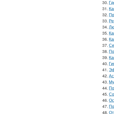
30.
Гд
31.
Ка
32.
Пр
33.
Ре
34.
Лю
35.
Ка
36.
Ка
37.
Се
38.
По
39.
Ка
40.
Ги
41.
Эф
42.
Ас
43.
Му
44.
По
45.
Со
46.
Ос
47.
По
48.
От