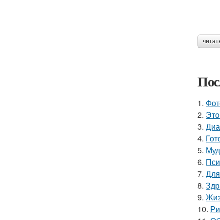
читат
Пос
1.
Фот
2.
Это
3.
Диа
4.
Гот
5.
Муд
6.
Пси
7.
Для
8.
Здр
9.
Жиз
10.
Ри