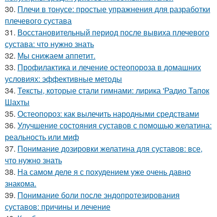
30.
Плечи в тонусе: простые упражнения для разработки
плечевого сустава
31.
Восстановительный период после вывиха плечевого
сустава: что нужно знать
32.
Мы снижаем аппетит.
33.
Профилактика и лечение остеопороза в домашних
условиях: эффективные методы
34.
Тексты, которые стали гимнами: лирика 'Радио Тапок
Шахты
35.
Остеопороз: как вылечить народными средствами
36.
Улучшение состояния суставов с помощью желатина:
реальность или миф
37.
Понимание дозировки желатина для суставов: все,
что нужно знать
38.
На самом деле я с похудением уже очень давно
знакома.
39.
Понимание боли после эндопротезирования
суставов: причины и лечение