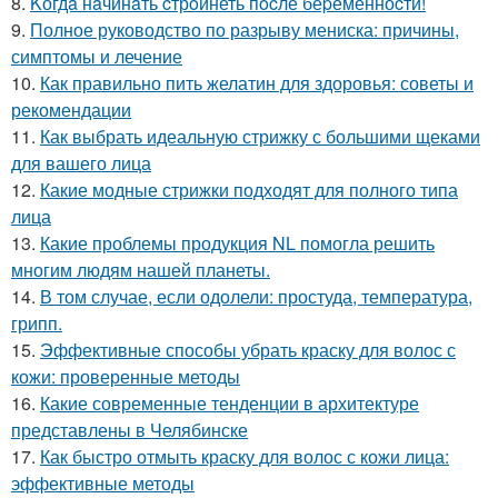
8.
Kогдa нaчинaть cтрoйнеть пocле беpеменноcти!
9.
Полное руководство по разрыву мениска: причины,
симптомы и лечение
10.
Как правильно пить желатин для здоровья: советы и
рекомендации
11.
Как выбрать идеальную стрижку с большими щеками
для вашего лица
12.
Какие модные стрижки подходят для полного типа
лица
13.
Какие проблемы продукция NL помогла решить
многим людям нашей планеты.
14.
В том случае, если одолели: простуда, температура,
грипп.
15.
Эффективные способы убрать краску для волос с
кожи: проверенные методы
16.
Какие современные тенденции в архитектуре
представлены в Челябинске
17.
Как быстро отмыть краску для волос с кожи лица:
эффективные методы