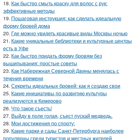
18.
Как быстро смыть краску для волос с рук:
эффективные методы
19.
Пошаговая инструкция: как сделать идеальную
форму бровей дома
20.
Где можно увидеть красивые виды Москвы ночью
21.
Какие уникальные библиотеки и культурные центры
есть в Уфе
22.
Как быстро придать форму бровям без
выщипывания: простые советы
23.
Как Набережная Северной Двины менялась с
течения времени
24.
Секреты идеальных бровей: как я создаю свои
25.
Какие инициативы по развитию культуры
реализуются в Кемерово
26.
Что такое съесть!
27.
Выйду в поле голая, съест пускай медведь.
28.
Мои достижения по спорту:
29.
Какие парки и сады Санкт-Петербурга наиболее
популярны среди туристов и местных жителей