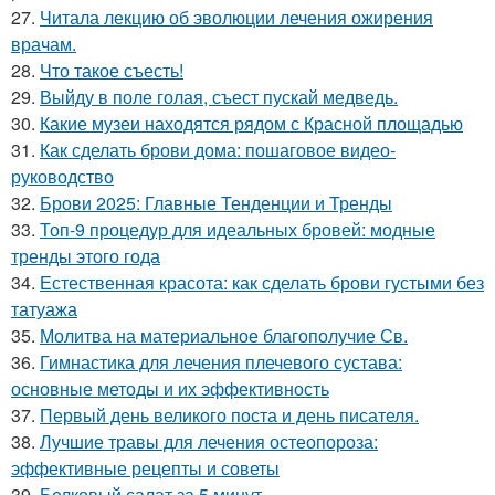
27.
Читала лекцию об эволюции лечения ожирения
врачам.
28.
Что такое съесть!
29.
Выйду в поле голая, съест пускай медведь.
30.
Какие музеи находятся рядом с Красной площадью
31.
Как сделать брови дома: пошаговое видео-
руководство
32.
Брови 2025: Главные Тенденции и Тренды
33.
Топ-9 процедур для идеальных бровей: модные
тренды этого года
34.
Естественная красота: как сделать брови густыми без
татуажа
35.
Молитва на материальное благополучие Св.
36.
Гимнастика для лечения плечевого сустава:
основные методы и их эффективность
37.
Первый день великого поста и день писателя.
38.
Лучшие травы для лечения остеопороза:
эффективные рецепты и советы
39.
Белковый салат за 5 минут.