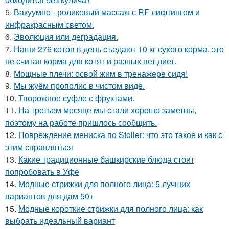
5.
Вакуумно - роликовый массаж с RF лифтингом и
инфракрасным светом.
6.
Эволюция или деградация.
7.
Наши 276 котов в день съедают 10 кг сухого корма, это
не считая корма для котят и разных вет диет.
8.
Мощные плечи: освой жим в тренажере сидя!
9.
Мы жуём прополис в чистом виде.
10.
Творожное суфле с фруктами.
11.
На третьем месяце мы стали хорошо заметны,
поэтому на работе пришлось сообщить.
12.
Повреждение мениска по Stoller: что это такое и как с
этим справляться
13.
Какие традиционные башкирские блюда стоит
попробовать в Уфе
14.
Модные стрижки для полного лица: 5 лучших
вариантов для дам 50+
15.
Модные короткие стрижки для полного лица: как
выбрать идеальный вариант