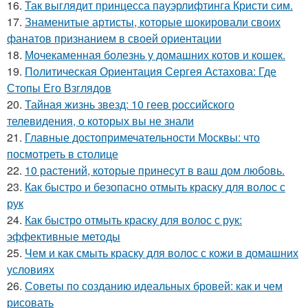
16.
Так выглядит принцесса пауэрлифтинга Кристи сим.
17.
Знаменитые артисты, которые шокировали своих
фанатов признанием в своей ориентации
18.
Мочекаменная болезнь у домашних котов и кошек.
19.
Политическая Ориентация Сергея Астахова: Где
Стопы Его Взглядов
20.
Тайная жизнь звезд: 10 геев российского
телевидения, о которых вы не знали
21.
Главные достопримечательности Москвы: что
посмотреть в столице
22.
10 растений, которые принесут в ваш дом любовь.
23.
Как быстро и безопасно отмыть краску для волос с
рук
24.
Как быстро отмыть краску для волос с рук:
эффективные методы
25.
Чем и как смыть краску для волос с кожи в домашних
условиях
26.
Советы по созданию идеальных бровей: как и чем
рисовать