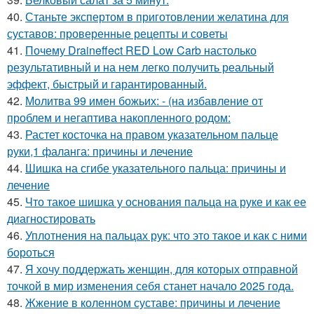
40.
Станьте экспертом в приготовлении желатина для
суставов: проверенные рецепты и советы
41.
Почему Draineffect RED Low Carb настолько
результативный и на нем легко получить реальный
эффект, быстрый и гарантированный.
42.
Молитва 99 имен божьих: - (на избавление от
проблем и негаптива накопленного родом:
43.
Растет косточка на правом указательном пальце
руки,1 фаланга: причины и лечение
44.
Шишка на сгибе указательного пальца: причины и
лечение
45.
Что такое шишка у основания пальца на руке и как ее
диагностировать
46.
Уплотнения на пальцах рук: что это такое и как с ними
бороться
47.
Я хочу поддержать женщин, для которых отправной
точкой в мир изменения себя станет начало 2025 года.
48.
Жжение в коленном суставе: причины и лечение