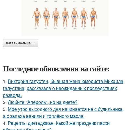
читать дальше →
Последние обновления на сайте:
1.
Виктория галустян, бывшая жена юмориста Михаила
галустяна, рассказала о неожиданных последствиях
развода.
2.
Любите "Апероль", но на диете?
3.
Моё утро выходного дня начинается не с будильника,
а с запаха ванили и топлёного масла.
4.
Рецепты диетадюкан. Какой же праздник пасхи
обходится без кулича?