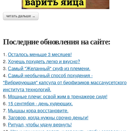
читать дальше →
Последние обновления на сайте:
1.
Осталось меньше 3 месяцев!
2.
Хочешь похудеть легко и вкусно?
3.
Самый "Желанный" скуф из племени.
4.
Самый необычный способ похудения -
"Вибрирующая" капсула от биофизиков массачусетского
института технологий.
5.
Мощные плечи: освой жим в тренажере сидя!
6.
15 сентября - день худеющих.
7.
Мышцы кора восстановите.
8.
Заговор, когда нужны срочно деньги!
9.
Ритуал, чтобы удачу вернуть!