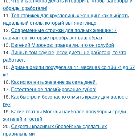
10.
Что и как нужно делать и говорить, чтобы заговоры и
обряды сработали!
11.
Топ стрижек для круглолицых женщин: как выбрать
идеальный стиль, который вытянет лицо
12.
Современные стрижки для полных женщин: 7
вариантов, которые преобразят ваш образ
13.
Евгений Миронов: правда ли, что он голубой
14.
Лишь в том случае, если диеты не работаю, то что
работает.
15.
Ариана омипи похудела за 11 месяцев со 136 кг до 57
кг!
16.
Как исполнить желание за семь дней.
17.
Естественное пломбирование зубов!
18.
Как быстро и безопасно отмыть краску для волос с
рук
19.
Какие театры Москвы наиболее популярны среди
жителей и гостей
20.
Секреты красивых бровей: как сделать их
правильными