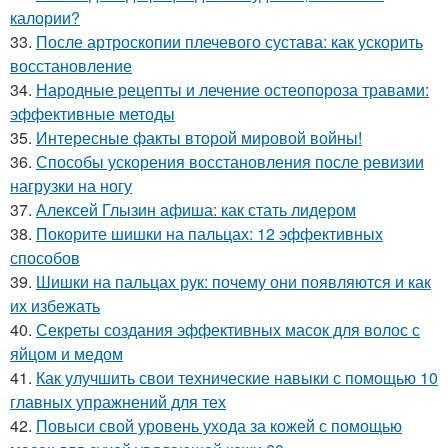
калории?
33.
После артроскопии плечевого сустава: как ускорить
восстановление
34.
Народные рецепты и лечение остеопороза травами:
эффективные методы
35.
Интересные факты второй мировой войны!
36.
Способы ускорения восстановления после ревизии
нагрузки на ногу
37.
Алексей Глызин афиша: как стать лидером
38.
Покорите шишки на пальцах: 12 эффективных
способов
39.
Шишки на пальцах рук: почему они появляются и как
их избежать
40.
Секреты создания эффективных масок для волос с
яйцом и медом
41.
Как улучшить свои технические навыки с помощью 10
главных упражнений для тех
42.
Повыси свой уровень ухода за кожей с помощью