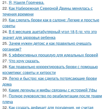
21.
Я, Наиля Горячева.
22.
Как Набережная Северной Двины менялась с
течения времени
23.
Как сделать брови как в салоне: Легкие и простые
советы
24.
В 6 месяцев ацетабулярный угол 18,5 гр: что это
значит для здоровья ребенка
25.
Зачем нужен детокс и как правильно очищать
организм?
26.
5 эффективных процедур для идеальных бровей
27.
Что хочу сказать.
28.
Как правильно корректировать брови с помощью
косметики: советы и хитрости
29.
Легко и быстро: как сделать потрясающие брови
дома
30.
Какие легенды и мифы связаны с историей Уфы
31.
Полное руководство по реабилитации после травм
плеча
32.
Как создать дефицит для похудения, не считая