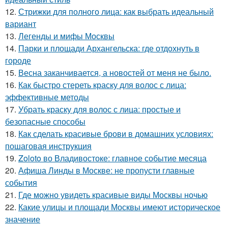
12.
Стрижки для полного лица: как выбрать идеальный
вариант
13.
Легенды и мифы Москвы
14.
Парки и площади Архангельска: где отдохнуть в
городе
15.
Весна заканчивается, а новостей от меня не было.
16.
Как быстро стереть краску для волос с лица:
эффективные методы
17.
Убрать краску для волос с лица: простые и
безопасные способы
18.
Как сделать красивые брови в домашних условиях:
пошаговая инструкция
19.
Zoloto во Владивостоке: главное событие месяца
20.
Афиша Линды в Москве: не пропусти главные
события
21.
Где можно увидеть красивые виды Москвы ночью
22.
Какие улицы и площади Москвы имеют историческое
значение