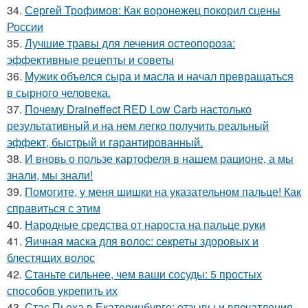
34.
Сергей Трофимов: Как воронежец покорил сцены
России
35.
Лучшие травы для лечения остеопороза:
эффективные рецепты и советы
36.
Мужик объелся сыра и масла и начал превращаться
в сырного человека.
37.
Почему Draineffect RED Low Carb настолько
результативный и на нем легко получить реальный
эффект, быстрый и гарантированный.
38.
И вновь о пользе картофеля в нашем рационе, а мы
знали, мы знали!
39.
Помогите, у меня шишки на указательном пальце! Как
справиться с этим
40.
Народные средства от нароста на пальце руки
41.
Яичная маска для волос: секреты здоровых и
блестящих волос
42.
Станьте сильнее, чем ваши сосуды: 5 простых
способов укрепить их
43.
Стас Пьеха в Екатеринбурге: отзывы и впечатления