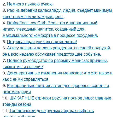
2.
Немного пьяною рукою.
3.
Рао из деревни каласападу, Индия, съедает минимум
килограмм земли каждый день.
4.
Draineffect Low Carb Red - это инновационный
низкоуглеводный напиток, созданный для
максимального комфорта в процессе похудения.
5.
Потрясающая уникальная молитва!
6.
Алису позвали на день рождения, со своей подругой
она всю неделю обсуждает предстоящее событие.
7.
Полное руководство по разрыву мениска: причины,
симптомы и лечение
8.
Дегенеративные изменения менисков: что это такое и
как с ними справляться
9.
Как правильно пить желатин для здоровья: советы и
рекомендации
10.
ШИКАРНЫЕ стрижки 2025 на полное лицо: главные
тренды сезона
11.
Топ-прически для круглых лиц: как выбрать
идеальный стиль