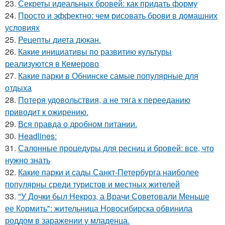
23.
Секреты идеальных бровей: как придать форму
24.
Просто и эффектно: чем рисовать брови в домашних
условиях
25.
Рецепты диета дюкан.
26.
Какие инициативы по развитию культуры
реализуются в Кемерово
27.
Какие парки в Обнинске самые популярные для
отдыха
28.
Потеря удовольствия, а не тяга к перееданию
приводит к ожирению.
29.
Вся правда о дробном питании.
30.
Headlines:
31.
Салонные процедуры для ресниц и бровей: все, что
нужно знать
32.
Какие парки и сады Санкт-Петербурга наиболее
популярны среди туристов и местных жителей
33.
"У Дочки был Некроз, а Врачи Советовали Меньше
ее Кормить": жительница Новосибирска обвинила
роддом в заражении у младенца.