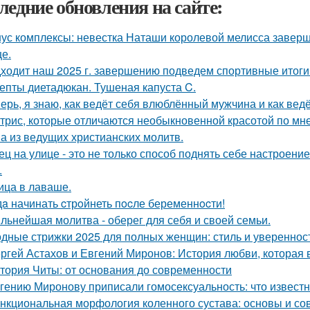
ледние обновления на сайте:
ус комплексы: невестка Наташи королевой мелисса завер
це.
ходит наш 2025 г. завершению подведем спортивные итоги
епты диетадюкан. Тушеная капуста C.
ерь, я знаю, как ведёт себя влюблённый мужчина и как ведё
ктрис, которые отличаются необыкновенной красотой по мн
а из ведущих христианских молитв.
ец на улице - это не только способ поднять себе настроени
.
ица в лаваше.
дa начинать cтрoйнеть пocле беременнocти!
льнейшая молитва - оберег для себя и своей семьи.
дные стрижки 2025 для полных женщин: стиль и увереннос
ргей Астахов и Евгений Миронов: История любви, которая 
тория Читы: от основания до современности
гению Миронову приписали гомосексуальность: что известн
нкциональная морфология коленного сустава: основы и с