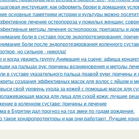
шаговая инструкция: как оформить брови в домашних усло
кие основные памятники истории и культуры можно посетит
фективное лечение остеопороза у пожилых женщин: совр
фективные методы лечения остеопороза: препараты и до
нимание боли в суставе после эндопротезирования: причи
нимание боли после эндопротезирования коленного сустава
роткое, но сильное - никогда!
е и когда увидеть группу Анимация на сцене: афиша концер
шки на пальцах рук: причины возникновения и методы леч
ли в суставе указательного пальца правой руки: причины и
креты создания эффективных масок для волос с яйцом и м
выси свой уровень ухода за кожей с помощью масок для с
олаживающая маска для лица для сухой кожи: лучшие рец
ение в коленном суставе: причины и лечение
ма в Бурятии дал прогноз на год змеи по годам рождения.
о такое хондропротекторы и как они работают. Лучшие хон