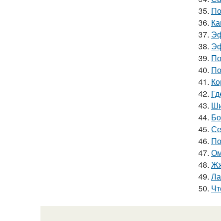
35.
По
36.
Ка
37.
Эф
38.
Эф
39.
По
40.
По
41.
Ко
42.
Гд
43.
Ши
44.
Бо
45.
Се
46.
По
47.
Ом
48.
Жж
49.
Ла
50.
Чт