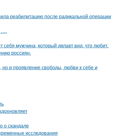
шила реабилитацию после радикальной операции
 ….
т себя мужчина, который делает вид, что любит.
ению россиян.
е, но и проявление свободы, любви к себе и
ть
вдохновляет
о о скандале
овременные исследования