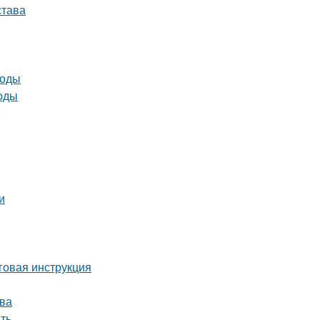
става
тоды
тоды
и
говая инструкция
тва
ть