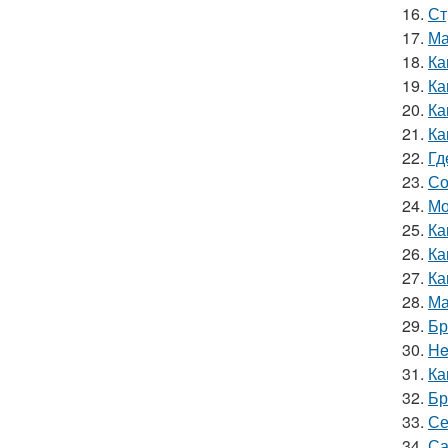
16.
Ст
17.
Ма
18.
Ка
19.
Ка
20.
Ка
21.
Ка
22.
Гд
23.
Со
24.
Мо
25.
Ка
26.
Ка
27.
Ка
28.
Ма
29.
Бр
30.
He
31.
Ка
32.
Бр
33.
Се
34.
Са