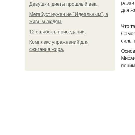
разви
Девушки, диеты прошлый век.
для ж
Метабуст нужен не "Идеальным", а
живым людям.
Что т
12 ошибок в приседании.
Самоо
силы 
Комплекс упражнений для
сжигания жира.
Основ
Михаи
поним