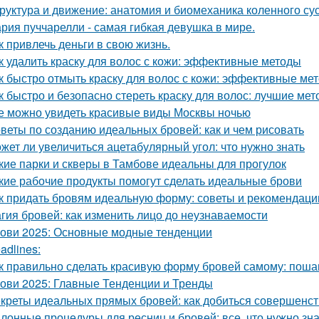
руктура и движение: анатомия и биомеханика коленного су
рия пуччарелли - самая гибкая девушка в мире.
к привлечь деньги в свою жизнь.
к удалить краску для волос с кожи: эффективные методы
к быстро отмыть краску для волос с кожи: эффективные ме
к быстро и безопасно стереть краску для волос: лучшие ме
е можно увидеть красивые виды Москвы ночью
веты по созданию идеальных бровей: как и чем рисовать
жет ли увеличиться ацетабулярный угол: что нужно знать
кие парки и скверы в Тамбове идеальны для прогулок
кие рабочие продукты помогут сделать идеальные брови
к придать бровям идеальную форму: советы и рекомендаци
гия бровей: как изменить лицо до неузнаваемости
ови 2025: Основные модные тенденции
adlines:
к правильно сделать красивую форму бровей самому: поша
ови 2025: Главные Тенденции и Тренды
креты идеальных прямых бровей: как добиться совершенс
лонные процедуры для ресниц и бровей: все, что нужно зна