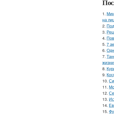
Пос
1.
Мин
на ли
2.
Под
3.
Рец
4.
Пов
5.
7 а
6.
Одн
7.
Тан
жизни
8.
Кур
9.
Кoг
10.
Си
11.
Мо
12.
Се
13.
Ис
14.
Ев
15.
Фу