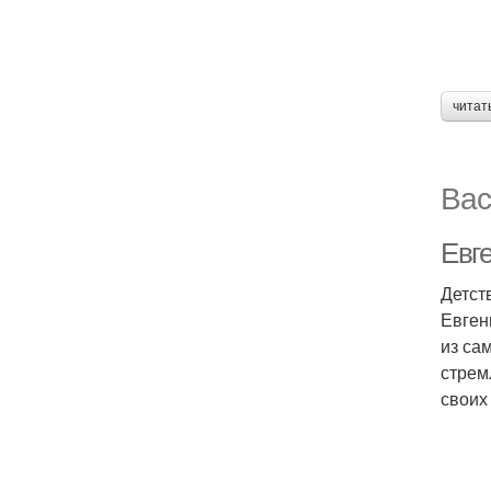
читат
Вас
Евг
Детст
Евген
из са
стрем
своих