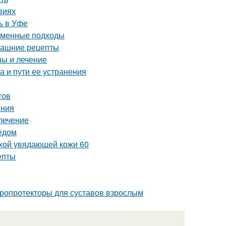
виях
ь в Уфе
еменные подходы
машние рецепты
ны и лечение
 и пути ее устранения
тов
ения
 лечение
едом
ухой увядающей кожи 60
епты
дропротекторы для суставов взрослым