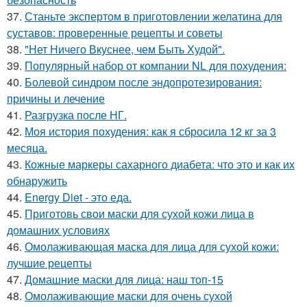
37.
Станьте экспертом в приготовлении желатина для
суставов: проверенные рецепты и советы
38.
"Нет Ничего Вкуснее, чем Быть Худой".
39.
Популярный набор от компании NL для похудения:
40.
Болевой синдром после эндопротезирования:
причины и лечение
41.
Разгрузка после НГ.
42.
Моя история похудения: как я сбросила 12 кг за 3
месяца.
43.
Кожные маркеры сахарного диабета: что это и как их
обнаружить
44.
Energy Diet - это еда.
45.
Приготовь свои маски для сухой кожи лица в
домашних условиях
46.
Омолаживающая маска для лица для сухой кожи:
лучшие рецепты
47.
Домашние маски для лица: наш топ-15
48.
Омолаживающие маски для очень сухой