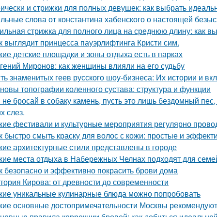
ически и стрижки для полных девушек: как выбрать идеаль
льные слова от константина хабенского о настоящей безыс
ильная стрижка для полного лица на среднюю длину: как в
к выглядит принцесса пауэрлифтинга Кристи сим.
кие детские площадки и зоны отдыха есть в парках
гений Миронов: как женщины влияли на его судьбу
ть знаменитых геев русского шоу-бизнеса: Их истории и вк
новы топографии коленного сустава: структура и функции
 не бросай в собаку камень, пусть это лишь бездомный пес, н
х слез.
кие фестивали и культурные мероприятия регулярно провод
к быстро смыть краску для волос с кожи: простые и эффек
кие архитектурные стили представлены в городе
кие места отдыха в Набережных Челнах подходят для семе
к безопасно и эффективно покрасить брови дома
тория Кирова: от древности до современности
кие уникальные кулинарные блюда можно попробовать
кие основные достопримечательности Москвы рекомендуют 
новные правила коррекции бровей: как добиться идеальн