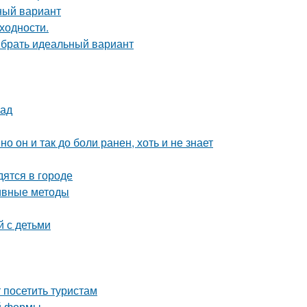
ный вариант
ходности.
ыбрать идеальный вариант
лад
о он и так до боли ранен, хоть и не знает
ятся в городе
тивные методы
й с детьми
посетить туристам
ой формы