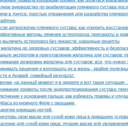
лное руководство по реабилитации плечевого сустава пос
ечи в тонусе: простые упражнения для разработки плечевог
adlines:
сле артроскопии плечевого сустава: как ускорить восстано
фективные методы лечения остеопороза: препараты и до
к вылечить остеопороз без лекарств: народные рецепты
 желатина до здоровых суставов: эффективность и безопас
аньте экспертом в приготовлении желатина для суставов: 
нимание дозировки желатина для суставов: все, что нужно 
инимать решения и воплощать их в жизнь - крайне полезный
стя и Андрей, семейный результат.
вочки, на данный момент я в декрете и вот такая ситуация 
нимание хромоты после эндопротезирования сустава: при
лотнение у основания пальца: как избежать травмы и улуч
лбаса из куриного Филе с овощами.
днятие клюющих ногтей.
иготовь свои маски для сухой кожи лица в домашних услов
асение для сухой кожи лица: лучшие маски для увлажнени