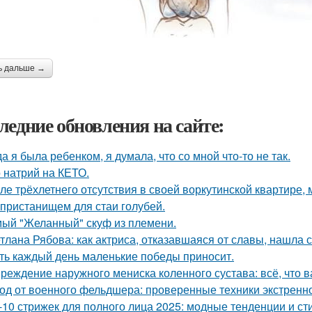
ь дальше →
ледние обновления на сайте:
да я была ребенком, я думала, что со мной что-то не так.
 натрий на КЕТО.
ле трёхлетнего отсутствия в своей воркутинской квартире,
 пристанищем для стаи голубей.
ый "Желанный" скуф из племени.
тлана Рябова: как актриса, отказавшаяся от славы, нашла 
ть каждый день маленькие победы приносит.
реждение наружного мениска коленного сустава: всё, что в
од от военного фельдшера: проверенные техники экстрен
-10 стрижек для полного лица 2025: модные тенденции и с