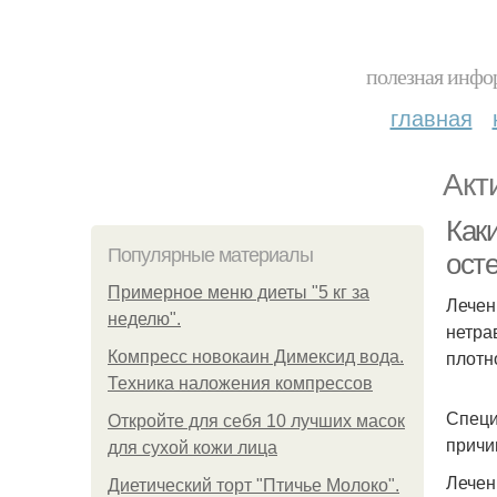
полезная инфор
главная
Акт
Как
Популярные материалы
ост
Примерное меню диеты "5 кг за
Лечен
неделю".
нетра
плотн
Компресс новокаин Димексид вода.
Техника наложения компрессов
Специ
Откройте для себя 10 лучших масок
причи
для сухой кожи лица
Лечен
Диетический торт "Птичье Молоко".