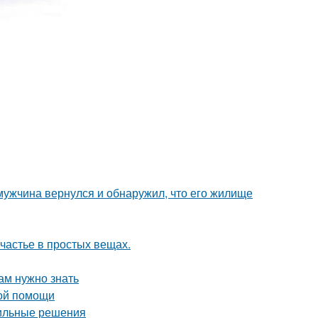
 мужчина вернулся и обнаружил, что его жилище
счастье в простых вещах.
ам нужно знать
ной помощи
тильные решения