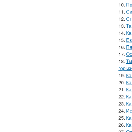
10.
Пр
11.
Си
12.
Ст
13.
Та
14.
Ка
15.
Ев
16.
Пя
17.
Ос
18.
Ты
горьки
19.
Ка
20.
Ка
21.
Ка
22.
Ка
23.
Ка
24.
Ис
25.
Ка
26.
Ка
27.
Ос