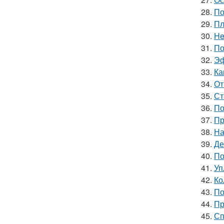
28.
По
29.
Пл
30.
He
31.
По
32.
Эф
33.
Ка
34.
От
35.
Ст
36.
По
37.
Пр
38.
На
39.
Де
40.
По
41.
Уп
42.
Ко
43.
По
44.
Пр
45.
Сп