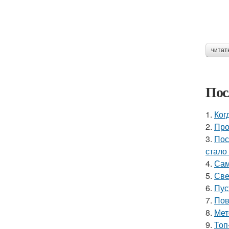
читат
Пос
1.
Ког
2.
Про
3.
Пос
стало
4.
Сам
5.
Све
6.
Пус
7.
Пов
8.
Мет
9.
Топ