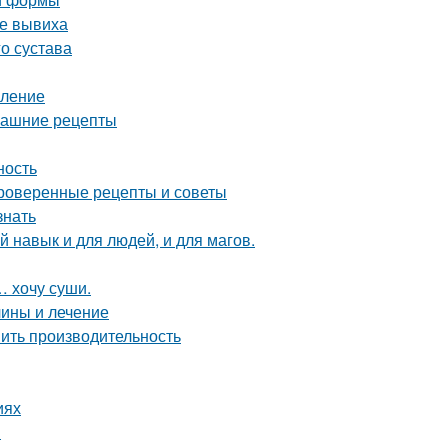
ле вывиха
о сустава
вление
машние рецепты
ность
проверенные рецепты и советы
знать
 навык и для людей, и для магов.
… хочу суши.
чины и лечение
шить производительность
иях
я