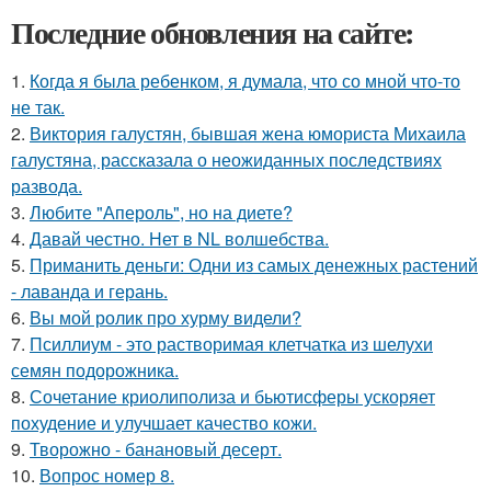
Последние обновления на сайте:
1.
Когда я была ребенком, я думала, что со мной что-то
не так.
2.
Виктория галустян, бывшая жена юмориста Михаила
галустяна, рассказала о неожиданных последствиях
развода.
3.
Любите "Апероль", но на диете?
4.
Давай честно. Нет в NL волшебства.
5.
Приманить деньги: Одни из самых денежных растений
- лаванда и герань.
6.
Вы мой ролик про хурму видели?
7.
Псиллиум - это растворимая клетчатка из шелухи
семян подорожника.
8.
Сочетание криолиполиза и бьютисферы ускоряет
похудение и улучшает качество кожи.
9.
Творожно - банановый десерт.
10.
Вопрос номер 8.