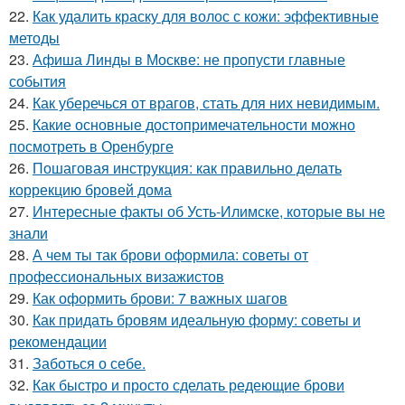
22.
Как удалить краску для волос с кожи: эффективные
методы
23.
Афиша Линды в Москве: не пропусти главные
события
24.
Как уберечься от врагов, стать для них невидимым.
25.
Какие основные достопримечательности можно
посмотреть в Оренбурге
26.
Пошаговая инструкция: как правильно делать
коррекцию бровей дома
27.
Интересные факты об Усть-Илимске, которые вы не
знали
28.
А чем ты так брови оформила: советы от
профессиональных визажистов
29.
Как оформить брови: 7 важных шагов
30.
Как придать бровям идеальную форму: советы и
рекомендации
31.
Заботься о себе.
32.
Как быстро и просто сделать редеющие брови