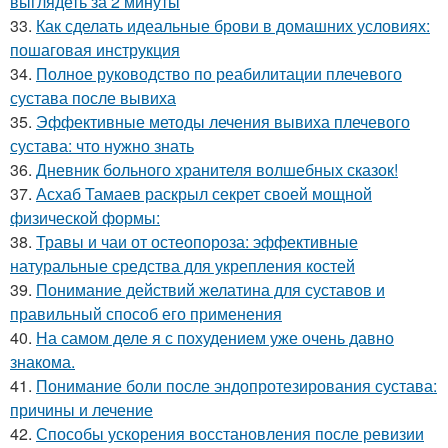
выглядеть за 2 минуты
33.
Как сделать идеальные брови в домашних условиях:
пошаговая инструкция
34.
Полное руководство по реабилитации плечевого
сустава после вывиха
35.
Эффективные методы лечения вывиха плечевого
сустава: что нужно знать
36.
Дневник больного хранителя волшебных сказок!
37.
Асхаб Тамаев раскрыл секрет своей мощной
физической формы:
38.
Травы и чаи от остеопороза: эффективные
натуральные средства для укрепления костей
39.
Понимание действий желатина для суставов и
правильный способ его применения
40.
На самом деле я с похудением уже очень давно
знакома.
41.
Понимание боли после эндопротезирования сустава:
причины и лечение
42.
Способы ускорения восстановления после ревизии