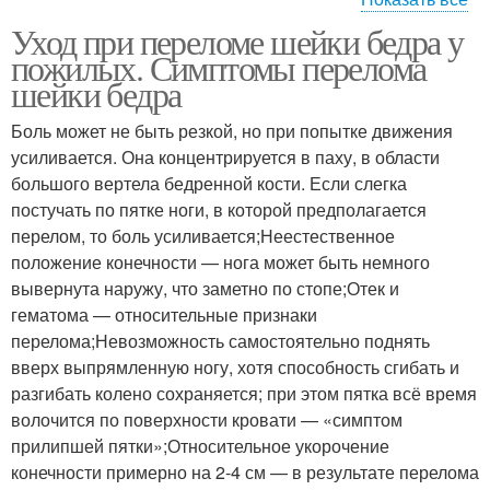
Уход при переломе шейки бедра у
Бедро в москве
Операции при переломе
пожилых. Симптомы перелома
шейки бедра
Боль может не быть резкой, но при попытке движения
усиливается. Она концентрируется в паху, в области
большого вертела бедренной кости. Если слегка
постучать по пятке ноги, в которой предполагается
перелом, то боль усиливается;Неестественное
положение конечности — нога может быть немного
вывернута наружу, что заметно по стопе;Отек и
гематома — относительные признаки
перелома;Невозможность самостоятельно поднять
вверх выпрямленную ногу, хотя способность сгибать и
разгибать колено сохраняется; при этом пятка всё время
волочится по поверхности кровати — «симптом
прилипшей пятки»;Относительное укорочение
конечности примерно на 2-4 см — в результате перелома