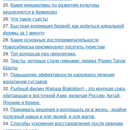
25.
Какие инициативы по развитию культуры
реализуются в Кемерово
26.
Что такое съесть!
27.
Быстрая коррекция бровей: как добиться идеальной
формы за 1 минуту
28.
Какие основные достопримечательности
Новосибирска рекомендуют посетить туристам
29.
Топ вопросов про липолитики.
30.
Тексты, которые стали гимнами: лирика 'Радио Тапок
Шахты
31.
Повышение эффективности народного лечения
желатином суставов
32.
Рыбный филин (Ketupa Blakistoni) - это крупная сова,
обитающая в восточной Азии, включая Россию, Китай,
Японию и Корею.
33.
Принимать решения и воплощать их в жизнь - крайне
полезный навык и для людей, и для магов.
34.
Способы ускорения восстановления после ревизии