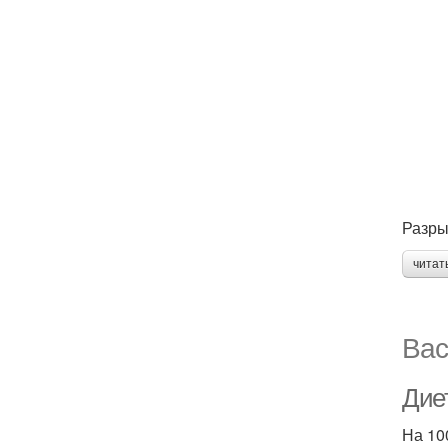
Разрых
читат
Вас
Диет
На 100