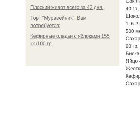
Сок ли
Плоский живот всего за 42 дня.
40 гр.
Шокол
Торт "Муравейник". Вам
1, 5-2
потребуется:
500 м
Кефирные оладьи с яблоками 155
Сахар
кк /100 гр.
20 гр.
Бискв
Яйцо -
Желтки
Кефир 
Сахаро