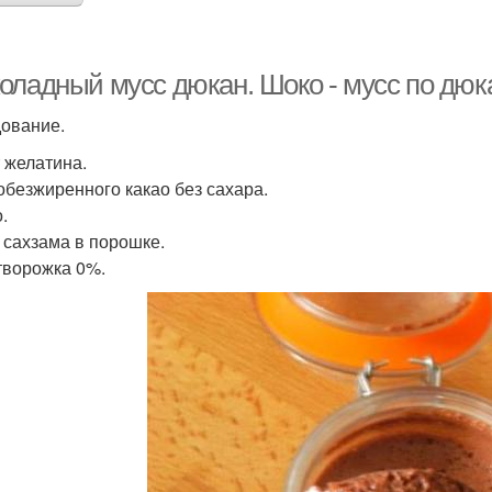
оладный мусс дюкан. Шоко - мусс по дюка
ование.
т желатина.
 обезжиренного какао без сахара.
.
л сахзама в порошке.
 творожка 0%.