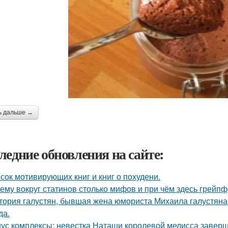
ь дальше →
ледние обновления на сайте:
сок мотивирующих книг и книг о похудени.
ему вокруг статинов столько мифов и при чём здесь грейпф
тория галустян, бывшая жена юмориста Михаила галустяна
да.
ус комплексы: невестка Наташи королевой мелисса завер