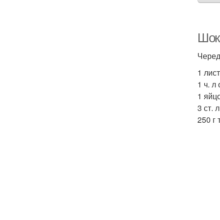
Шок
Черед
1 лис
1 ч. л
1 яйцо
3 ст. 
250 г