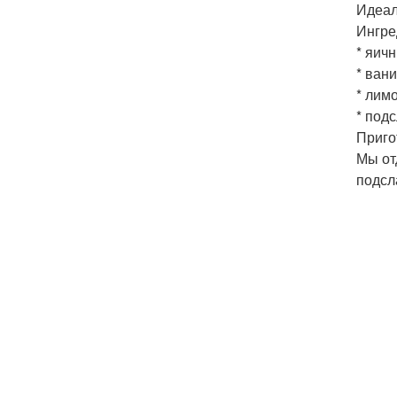
Идеал
Ингре
* яичн
* вани
* лимо
* подс
Приго
Мы от
подсл