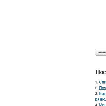
читат
Пос
1.
Спи
2.
Поч
3.
Вик
разво
4.
Мин