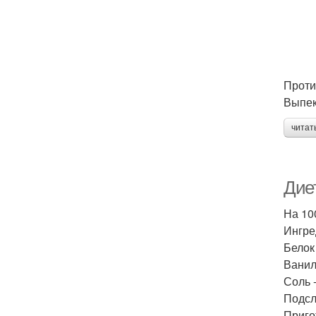
Проти
Выпек
читат
Дие
На 100
Ингре
Белок 
Ванили
Соль -
Подсла
Приго