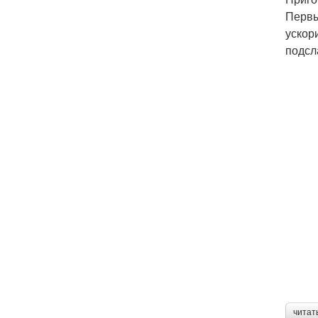
Первы
ускор
подсл
читат