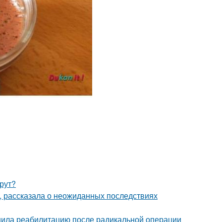
рут?
, рассказала о неожиданных последствиях
шила реабилитацию после радикальной операции