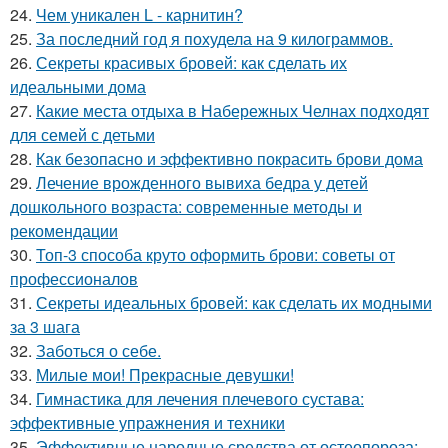
24.
Чем уникален L - карнитин?
25.
За последний год я похудела на 9 килограммов.
26.
Секреты красивых бровей: как сделать их
идеальными дома
27.
Какие места отдыха в Набережных Челнах подходят
для семей с детьми
28.
Как безопасно и эффективно покрасить брови дома
29.
Лечение врожденного вывиха бедра у детей
дошкольного возраста: современные методы и
рекомендации
30.
Топ-3 способа круто оформить брови: советы от
профессионалов
31.
Секреты идеальных бровей: как сделать их модными
за 3 шага
32.
Заботься о себе.
33.
Милые мои! Прекрасные девушки!
34.
Гимнастика для лечения плечевого сустава:
эффективные упражнения и техники
35.
Эффективные народные средства от остеопороза: