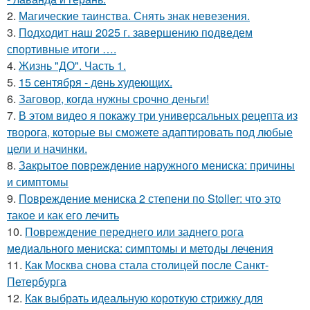
2.
Магические таинства. Снять знак невезения.
3.
Подходит наш 2025 г. завершению подведем
спортивные итоги ….
4.
Жизнь "ДО". Часть 1.
5.
15 сентября - день худеющих.
6.
Заговор, когда нужны срочно деньги!
7.
В этом видео я покажу три универсальных рецепта из
творога, которые вы сможете адаптировать под любые
цели и начинки.
8.
Закрытое повреждение наружного мениска: причины
и симптомы
9.
Повреждение мениска 2 степени по Stoller: что это
такое и как его лечить
10.
Повреждение переднего или заднего рога
медиального мениска: симптомы и методы лечения
11.
Как Москва снова стала столицей после Санкт-
Петербурга
12.
Как выбрать идеальную короткую стрижку для