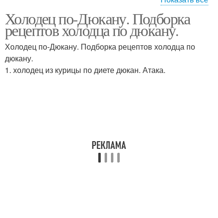
Холодец по-Дюкану. Подборка
Холодец из телятины
Холодец с желатином
рецептов холодца по дюкану.
Холодец по-Дюкану. Подборка рецептов холодца по
дюкану.
Холодец из говяжьей
1. холодец из курицы по диете дюкан. Атака.
Холодец из говядины
лытки
Холодец из курицы