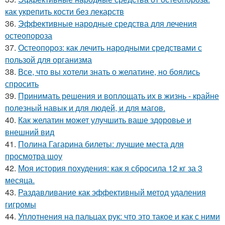
как укрепить кости без лекарств
36.
Эффективные народные средства для лечения
остеопороза
37.
Остеопороз: как лечить народными средствами с
пользой для организма
38.
Все, что вы хотели знать о желатине, но боялись
спросить
39.
Принимать решения и воплощать их в жизнь - крайне
полезный навык и для людей, и для магов.
40.
Как желатин может улучшить ваше здоровье и
внешний вид
41.
Полина Гагарина билеты: лучшие места для
просмотра шоу
42.
Моя история похудения: как я сбросила 12 кг за 3
месяца.
43.
Раздавливание как эффективный метод удаления
гигромы
44.
Уплотнения на пальцах рук: что это такое и как с ними