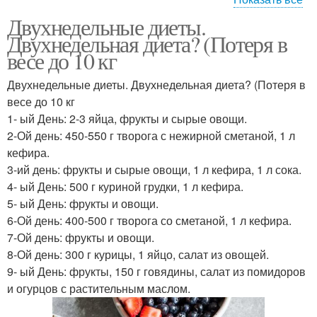
Двухнедельные диеты.
диета для похудения
Летняя диета
Двухнедельная диета? (Потеря в
весе до 10 кг
Двухнедельные диеты. Двухнедельная диета? (Потеря в
Диета для быстрого
весе до 10 кг
эффективные диеты
похудения
1- ый День: 2-3 яйца, фрукты и сырые овощи.
2-Ой день: 450-550 г творога с нежирной сметаной, 1 л
кефира.
3-ий день: фрукты и сырые овощи, 1 л кефира, 1 л сока.
Французская диета
Недельная диета
4- ый День: 500 г куриной грудки, 1 л кефира.
5- ый День: фрукты и овощи.
6-Ой день: 400-500 г творога со сметаной, 1 л кефира.
7-Ой день: фрукты и овощи.
8-Ой день: 300 г курицы, 1 яйцо, салат из овощей.
9- ый День: фрукты, 150 г говядины, салат из помидоров
и огурцов с растительным маслом.