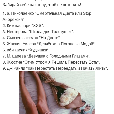
Забирай себе на стену, чтоб не потерять!
1. а. Николаенко "Смертельная Диета или Stop
Анорексия".
2. Ким каспари "XXS".
3. Нестерова "Школа для Толстушек".
4. Сьюзен сассман "На Диете".
5. Жаклин Уилсон "Девчёнки в Погоне за Модой".
6. иби каслик "Худышка".
7. М. царева "Девушка с Голодными Глазами".
8. Жюстин "Этим Утром я Решила Перестать Есть".
9. Дж Райли "Как Перестать Переедать и Начать Жить".