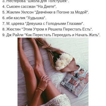
3. Нестерова "Школа для Толстушек".
4. Сьюзен сассман "На Диете".
5. Жаклин Уилсон "Девчёнки в Погоне за Модой".
6. иби каслик "Худышка".
7. М. царева "Девушка с Голодными Глазами".
8. Жюстин "Этим Утром я Решила Перестать Есть".
9. Дж Райли "Как Перестать Переедать и Начать Жить".