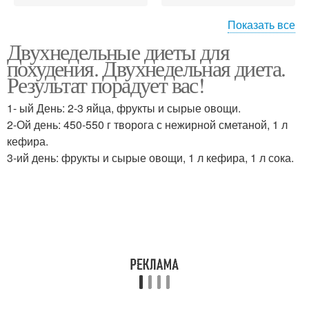
Показать все
Двухнедельные диеты для
Двухнедельная диета
диета для похудения
похудения. Двухнедельная диета.
Результат порадует вас!
1- ый День: 2-3 яйца, фрукты и сырые овощи.
2-Ой день: 450-550 г творога с нежирной сметаной, 1 л
Летняя диета
эффективные диеты
кефира.
3-ий день: фрукты и сырые овощи, 1 л кефира, 1 л сока.
Диеты для быстрого
Французская диета
похудения
быстрая диета
Диеты для анорексичек