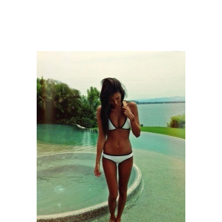
Средства для
Диета для анорексичек
похудения
Похудения в домашних
Быстрые диеты
условиях