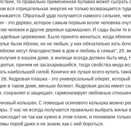
йствие, то правильно примененная булавка может сыграть о
том вся отрицательная энергия не только возвращается туд
ножается. Обратный удар получается намного сильнее, чем 
ня - это дерево, которое самым первым возле человека очу
том человек и другие деревья одомашнил. И сады были те 
вадебные церемонии. Было принято жениться, когда яблони
елье были яблоки, но не любые, у них обязательно хоть боч
 яблоки несут благоденствие в дом и любовь в семью", 25. ме
получия в вашем доме, в жилище всегда должен быть мед. 
цветья, причем не засахарившийся, тогда свойства меда воз
ать наибольшей силой. Конечно же лучше всего купить тако
. 26. Кедровая плашка - это универсальный оберег, которы
ие в таком доме, меньше болеют. Кедровая доска имеет с
и, сохраняет и защищает, гармонизирует любовные отношен
синовый колышек. С помощью осинового колышка можно реш
иры. У нас не всегда получается правильно выбрать жилье в 
роисходит не так как нужно в этом плане, и понимаем только
емы порой даже и не знаем, как с ней бороться.