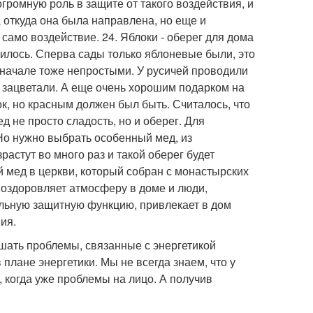
громную роль в защите от такого воздействия, и
а откуда она была направлена, но еще и
само воздействие. 24. Яблоки - оберег для дома
тилось. Сперва сады только яблоневые были, это
вначале тоже непростыми. У русичей проводили
 зацветали. А еще очень хорошим подарком на
ок, но красным должен был быть. Считалось, что
д не просто сладость, но и оберег. Для
Но нужно выбрать особенный мед, из
растут во много раз и такой оберег будет
й мед в церкви, который собран с монастырских
й оздоровляет атмосферу в доме и люди,
ильную защитную функцию, привлекает в дом
ия.
ать проблемы, связанные с энергетикой
плане энергетики. Мы не всегда знаем, что у
, когда уже проблемы на лицо. А получив