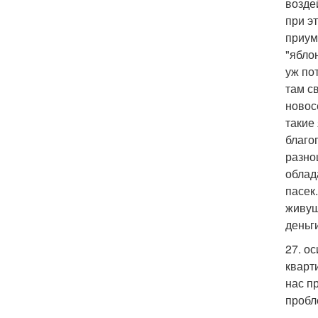
возде
при э
приум
"ябло
уж по
там с
новос
такие
благо
разно
облад
пасек
живущ
деньг
27. о
кварт
нас п
пробл