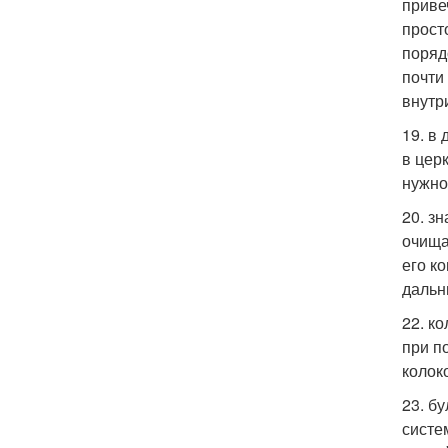
приве
прост
поряд
почти
внутр
19. в
в цер
нужно
20. з
очища
его к
дальн
22. к
при п
колок
23. б
систе