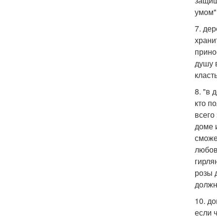
защищ
умом"
7. де
храни
прино
душу 
класт
8. "в
кто п
всего
доме 
сможе
любов
гирля
розы 
должн
10. д
если 