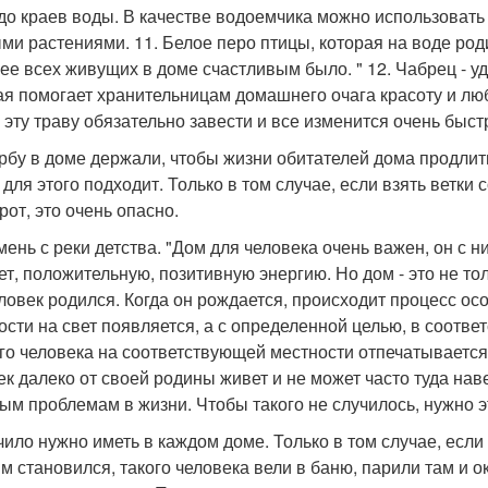
до краев воды. В качестве водоемчика можно использовать 
ми растениями. 11. Белое перо птицы, которая на воде род
ее всех живущих в доме счастливым было. " 12. Чабрец - у
ая помогает хранительницам домашнего очага красоту и любо
 эту траву обязательно завести и все изменится очень быст
ербу в доме держали, чтобы жизни обитателей дома продлить
для этого подходит. Только в том случае, если взять ветки с
рот, это очень опасно.
амень с реки детства. "Дом для человека очень важен, он с 
ет, положительную, позитивную энергию. Но дом - это не тол
еловек родился. Когда он рождается, происходит процесс осо
ости на свет появляется, а с определенной целью, в соотв
го человека на соответствующей местности отпечатывается, 
ек далеко от своей родины живет и не может часто туда нав
ным проблемам в жизни. Чтобы такого не случилось, нужно э
очило нужно иметь в каждом доме. Только в том случае, если 
м становился, такого человека вели в баню, парили там и ок