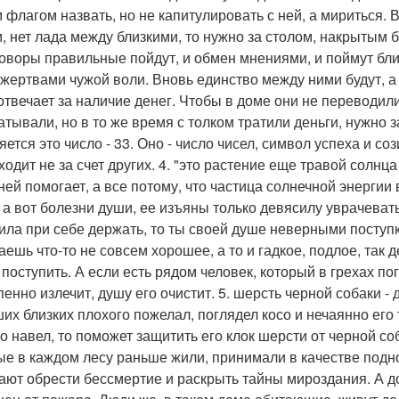
 флагом назвать, но не капитулировать с ней, а мириться. 
, нет лада между близкими, то нужно за столом, накрытым б
говоры правильные пойдут, и обмен мнениями, и поймут близ
 жертвами чужой воли. Вновь единство между ними будут, а 
отвечает за наличие денег. Чтобы в доме они не переводил
атывали, но в то же время с толком тратили деньги, нужно 
яется это число - 33. Оно - число чисел, символ успеха и с
одит не за счет других. 4. "это растение еще травой солнца
ней помогает, а все потому, что частица солнечной энергии
, а вот болезни души, ее изъяны только девясилу уврачевать
ила при себе держать, то ты своей душе неверными поступ
аешь что-то не совсем хорошее, а то и гадкое, подлое, так 
 поступить. А если есть рядом человек, который в грехах по
пенно излечит, душу его очистит. 5. шерсть черной собаки -
ших близких плохого пожелал, поглядел косо и нечаянно его
го навел, то поможет защитить его клок шерсти от черной со
ые в каждом лесу раньше жили, принимали в качестве подн
ают обрести бессмертие и раскрыть тайны мироздания. А до