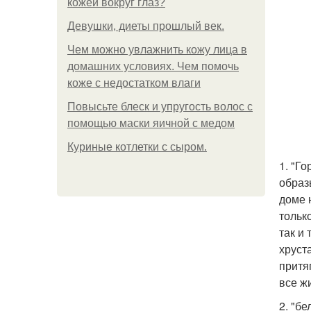
кожей вокруг глаз?
Девушки, диеты прошлый век.
Чем можно увлажнить кожу лица в
домашних условиях. Чем помочь
коже с недостатком влаги
Повысьте блеск и упругость волос с
помощью маски яичной с медом
Куриные котлетки с сыром.
1. "Г
образ
доме 
тольк
так и
хруст
притя
все ж
2. "б