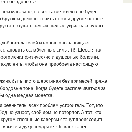
ченное здоровье.
ом магазине, но вот такое точила не будет
им бруском должны точить ножи и другие острые
усок покупать нельзя, нельзя украсть, а нужно
недоброжелателей и воров, оно защищает
осстановить ослабленные силы. 16. Шерстяная
орого лечат физические и душевные болезни,
такую нить, чтобы она приобрела настоящую
должна быть чисто шерстяная без примесей пряжа
 бордовые тона. Когда будете расплачиваться за
 бы одна медная монетка.
и ревнитель, всех проблем устроитель. Тот, кто
ед не узнает, свой дом не потеряет. А тот, кто
ь, кругом сплошные каверзы станут происходить.
вяжите и духу подарите. Он вас станет