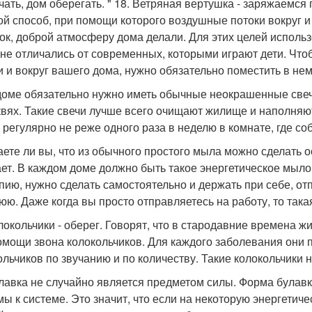
чать, дом оберегать. " 18. Ветряная вертушка - заряжаемс
ой способ, при помощи которого воздушные потоки вокруг 
ок, доброй атмосферу дома делали. Для этих целей исполь
 не отличались от современных, которыми играют дети. Ч
и и вокруг вашего дома, нужно обязательно поместить в не
 доме обязательно нужно иметь обычные неокрашенные свеч
квях. Такие свечи лучше всего очищают жилище и наполняют
 регулярно не реже одного раза в неделю в комнате, где со
наете ли вы, что из обычного простого мыла можно сделать о
ет. В каждом доме должно быть такое энергетическое мыло.
опию, нужно сделать самостоятельно и держать при себе, от
юю. Даже когда вы просто отправляетесь на работу, то та
олокольчики - оберег. Говорят, что в стародавние времена 
омощи звона колокольчиков. Для каждого заболевания они 
ольчиков по звучанию и по количеству. Такие колокольчики
улавка не случайно является предметом силы. Форма булавк
мы к системе. Это значит, что если на некоторую энергети