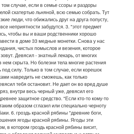
В том случае, если в семье ссоры и раздоры
елой скатертью льняной, всю семью собрать. Тут
кие люди, что обижались друг на друга попусту,
все неприятности забудутся. 3. "этот предмет
ись, чтобы вы и ваши родственники хорошо
завести в доме 33 медные монетки. Снова у нас
озидания, чистых помыслов и везения, которое
 зовут. Девясил - знатный лекарь, от многих
 в нем скрыта. Но болезни тела многие растения
 под силу. Только в том случае, если корешок
ками навредить не сможешь, как только
девясил тебя остановит. Не дает он во вред душе
гряз, внутри весь черный уже, девясил его
 древнее защитное средство. "Если кто-то кому-то
 таким образом сглазил или специально черноту
баки. 6. гроздь красной рябины "древние боги,
ошения ягоды красной рябины. Ягоды эти
м, в котором гроздь красной рябины висит,