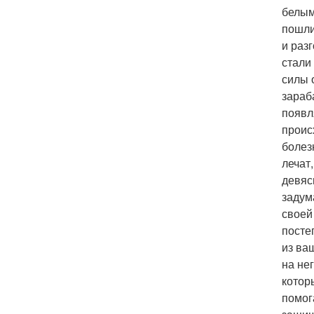
белым
пошли
и раз
стали
силы 
зараб
появл
происх
болез
лечат
девяс
задум
своей
посте
из ва
на не
котор
помог