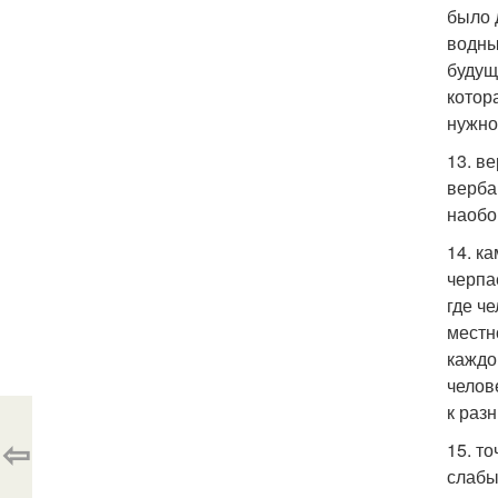
было 
водны
будущ
котор
нужно
13. в
верба 
наобо
14. к
черпа
где ч
местн
каждо
челов
к раз
⇦
15. т
слабы