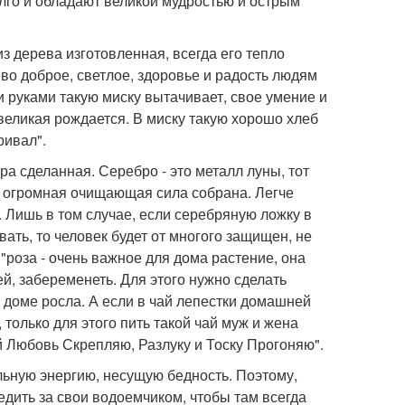
лго и обладают великой мудростью и острым
з дерева изготовленная, всегда его тепло
ево доброе, светлое, здоровье и радость людям
и руками такую миску вытачивает, свое умение и
великая рождается. В миску такую хорошо хлеб
ривал".
ра сделанная. Серебро - это металл луны, тот
ре огромная очищающая сила собрана. Легче
. Лишь в том случае, если серебряную ложку в
вать, то человек будет от многого защищен, не
 "роза - очень важное для дома растение, она
й, забеременеть. Для этого нужно сделать
м доме росла. А если в чай лепестки домашней
только для этого пить такой чай муж и жена
й Любовь Скрепляю, Разлуку и Тоску Прогоняю".
льную энергию, несущую бедность. Поэтому,
едить за свои водоемчиком, чтобы там всегда