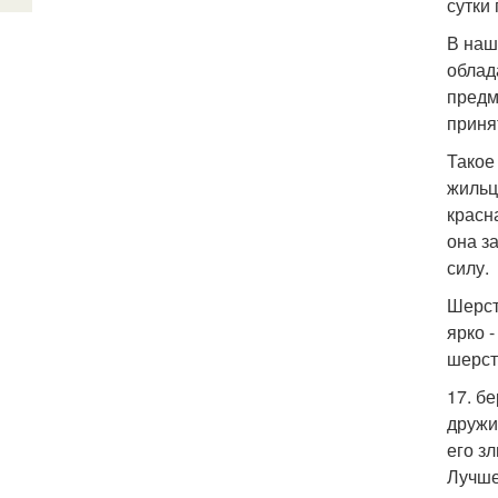
сутки
В наш
облад
предм
приня
Такое
жильц
красн
она з
силу.
Шерст
ярко 
шерст
17. бе
дружит
его з
Лучше