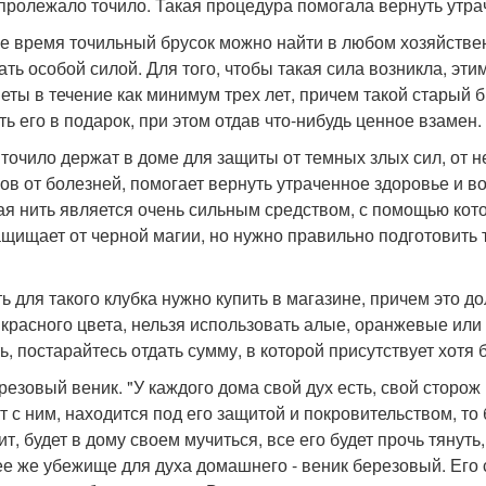
 пролежало точило. Такая процедура помогала вернуть утра
е время точильный брусок можно найти в любом хозяйственн
ать особой силой. Для того, чтобы такая сила возникла, эт
еты в течение как минимум трех лет, причем такой старый бр
ть его в подарок, при этом отдав что-нибудь ценное взамен.
 точило держат в доме для защиты от темных злых сил, от 
ов от болезней, помогает вернуть утраченное здоровье и в
ая нить является очень сильным средством, с помощью кот
ащищает от черной магии, но нужно правильно подготовить 
ь для такого клубка нужно купить в магазине, причем это 
- красного цвета, нельзя использовать алые, оранжевые или
ь, постарайтесь отдать сумму, в которой присутствует хотя
резовый веник. "У каждого дома свой дух есть, свой сторож 
 с ним, находится под его защитой и покровительством, то б
лит, будет в дому своем мучиться, все его будет прочь тянут
е же убежище для духа домашнего - веник березовый. Его с