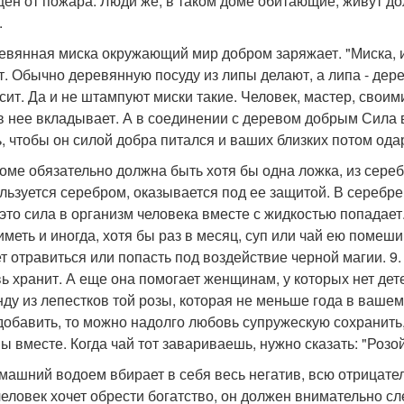
ен от пожара. Люди же, в таком доме обитающие, живут до
.
ревянная миска окружающий мир добром заряжает. "Миска, и
т. Обычно деревянную посуду из липы делают, а липа - дер
сит. Да и не штампуют миски такие. Человек, мастер, своим
в нее вкладывает. А в соединении с деревом добрым Сила 
ь, чтобы он силой добра питался и ваших близких потом ода
 доме обязательно должна быть хотя бы одна ложка, из сереб
ользуется серебром, оказывается под ее защитой. В сереб
 это сила в организм человека вместе с жидкостью попадает
иметь и иногда, хотя бы раз в месяц, суп или чай ею помеши
т отравиться или попасть под воздействие черной магии. 9.
ь хранит. А еще она помогает женщинам, у которых нет дете
нду из лепестков той розы, которая не меньше года в ваше
добавить, то можно надолго любовь супружескую сохранить, 
ы вместе. Когда чай тот завариваешь, нужно сказать: "Розо
омашний водоем вбирает в себя весь негатив, всю отрицате
человек хочет обрести богатство, он должен внимательно сл