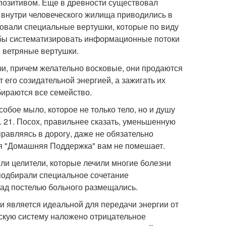
я позитивом. Еще в древности существовал
и внутри человеческого жилища приводились в
зовали специальные вертушки, которые по виду
тобы систематизировать информационные потоки
м ветряные вертушки.
и, причем желательно восковые, они продаются
 его созидательной энергией, а зажигать их
бираются все семейство.
собое мыло, которое не только тело, но и душу
 21. Посох, правильнее сказать, уменьшенную
правляясь в дорогу, даже не обязательно
кая "Домашняя Поддержка" вам не помешает.
жили целители, которые лечили многие болезни
подбирали специальное сочетание
 над постелью больного размещались.
и является идеальной для передачи энергии от
ческую систему наложено отрицательное