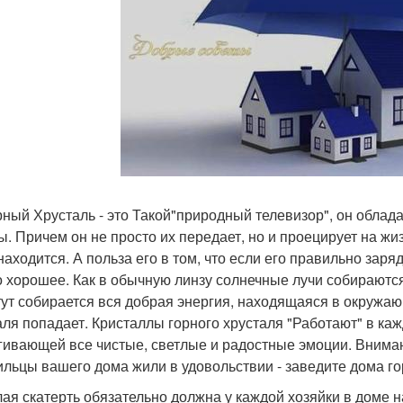
орный Хрусталь - это Такой"природный телевизор", он обла
ы. Причем он не просто их передает, но и проецирует на жи
находится. А польза его в том, что если его правильно заряд
о хорошее. Как в обычную линзу солнечные лучи собираютс
 тут собирается вся добрая энергия, находящаяся в окружа
аля попадает. Кристаллы горного хрусталя "Работают" в к
гивающей все чистые, светлые и радостные эмоции. Внимани
ильцы вашего дома жили в удовольствии - заведите дома го
елая скатерть обязательно должна у каждой хозяйки в доме 