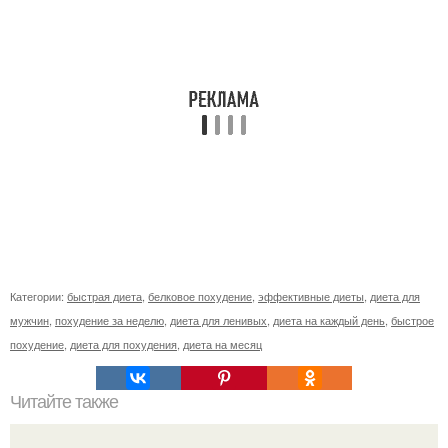
Категории:
быстрая диета
,
белковое похудение
,
эффективные диеты
,
диета для
мужчин
,
похудение за неделю
,
диета для ленивых
,
диета на каждый день
,
быстрое
похудение
,
диета для похудения
,
диета на месяц
Читайте также