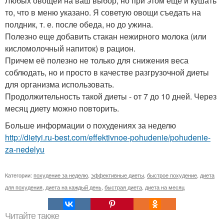
Любых овощей на ваш выбор, но при этом еще и кушать
то, что в меню указано. Я советую овощи съедать на
полдник, т. е. после обеда, но до ужина.
Полезно еще добавить стакан нежирного молока (или
кисломолочный напиток) в рацион.
Причем её полезно не только для снижения веса
соблюдать, но и просто в качестве разгрузочной диеты
для организма использовать.
Продолжительность такой диеты - от 7 до 10 дней. Через
месяц диету можно повторить.
Больше информации о похудениях за неделю
http://dietyi.ru-best.com/effektivnoe-pohudenie/pohudenie-
za-nedelyu
Категории:
похудение за неделю
,
эффективные диеты
,
быстрое похудение
,
диета
для похудения
,
диета на каждый день
,
быстрая диета
,
диета на месяц
Читайте также