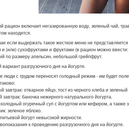
й рацион включает негазированную воду, зеленый чай, тра
том находится.
чае если выдержать такое жесткое меню не представляется
 и (или) сухофруктами и фруктами (в рацион можно ввести: 
ий по размеру апельсин, небольшой грейпфрут.
й вариант разгрузочного дня на йогурте.
е люди с трудом переносят голодный режим - им будет поле
таково:
й завтрак: отварное яйцо, тост из черного хлеба и зеленый 
й завтрак: баночка нежирного натурального йогурта.
 холодный огуречный суп с йогуртом или кефиром, а также з
ик: зеленое яблоко.
 питьевой йогурт невысокой жирности.
вопоказания к проведению разгрузочного дня на йогурте.