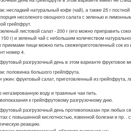
ак: несладкий натуральный кофе (чай), а также 25 г постно
 порция несоленого овощного салата с зеленью и лимонным 
ой грейпфрут.
 зеленый листовой салат - 200 г (его можно приправить сок
- 150 г) и зеленый чай с небольшим количеством натурально
 приемами пищи можно пить свежеприготовленный сок из ц
нт номер 4.
фрутовый разгрузочный день в этом варианте фруктовое м
ак: половинка большого грейпфрута.
и ужин: фруктовый салат, приготовленный из грейпфрута, л
 негазированную воду и травяные чаи пить.
вопоказания к грейпфрутовому разгрузочному дню.
фрутовый разгрузочный день противопоказан при любых се
итах с повышенной кислотностью, язвенной болезни и пр. . с
гическую реакцию.
аличии противопоказаний, обратите внимание на: