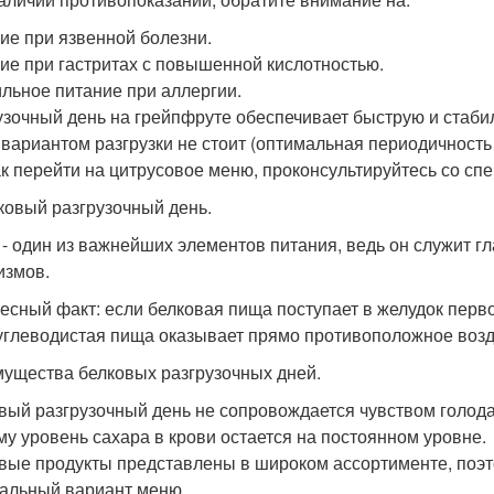
ие при язвенной болезни.
ие при гастритах с повышенной кислотностью.
льное питание при аллергии.
узочный день на грейпфруте обеспечивает быструю и стаби
 вариантом разгрузки не стоит (оптимальная периодичность 
ак перейти на цитрусовое меню, проконсультируйтесь со сп
лковый разгрузочный день.
 - один из важнейших элементов питания, ведь он служит 
измов.
есный факт: если белковая пища поступает в желудок перво
углеводистая пища оказывает прямо противоположное возд
ущества белковых разгрузочных дней.
вый разгрузочный день не сопровождается чувством голода
му уровень сахара в крови остается на постоянном уровне.
вые продукты представлены в широком ассортименте, поэт
альный вариант меню.