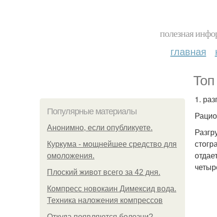
полезная инфор
главная
Топ
1. раз
Популярные материалы
Рацио
Анонимно, если опубликуете.
Разгр
стогр
Куркума - мощнейшее средство для
отдае
омоложения.
четыр
Плоский живот всего за 42 дня.
Компресс новокаин Димексид вода.
Техника наложения компрессов
Откуда появляются болезни?