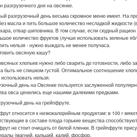
н разгрузочного дня на овсянке.
ый разгрузочный день весьма скромное меню имеет. На пр
без масла и пить большое количество несладкой жидкости (
ахара, отвар шиповника. В том случае, если скудный рацио
ьшое количество фруктов (лучше использовать зеленые ябл
пить нельзя - нужно выждать не менее получаса.
отовить овсяную кашу?
 овсяных хлопьев нужно либо сварить до готовности, либо 
а быть не слишком густой. Оптимальное соотношение хлопьев
 использовать нельзя.
узочный день на Овсянке пользуется заслуженной популярн
тва овса ценились еще нашими далекими предками.
згрузочный день на грейпфруте.
фрут относится к низкокалорийным продуктам: в 100 г мякот
тствующие в составе плода горькие вещества способствуют
рут не стоит очищать от белой пленки. В грейпфруте присутств
ералы (магний, кальций, калий, фосфор.