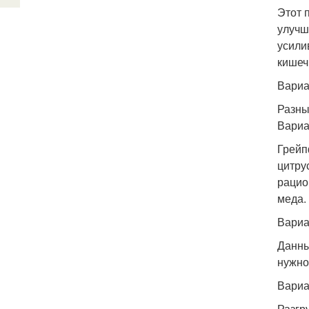
Этот 
улучш
усили
кишеч
Вариа
Разны
Вариа
Грейп
цитру
рацио
меда.
Вариа
Данны
нужно
Вариа
Разгр