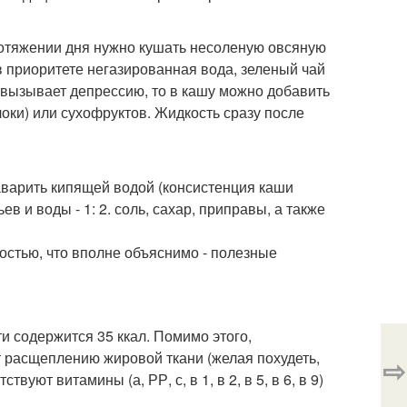
отяжении дня нужно кушать несоленую овсяную
в приоритете негазированная вода, зеленый чай
н вызывает депрессию, то в кашу можно добавить
оки) или сухофруктов. Жидкость сразу после
заварить кипящей водой (консистенция каши
 и воды - 1: 2. соль, сахар, приправы, а также
остью, что вполне объяснимо - полезные
и содержится 35 ккал. Помимо этого,
 расщеплению жировой ткани (желая похудеть,
⇨
уют витамины (а, РР, с, в 1, в 2, в 5, в 6, в 9)