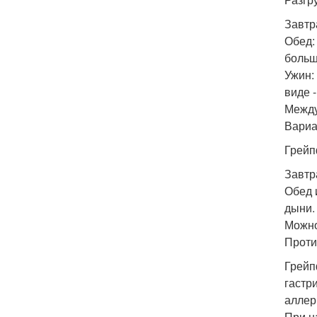
Завтр
Обед:
больш
Ужин:
виде 
Между
Вариа
Грейп
Завтр
Обед 
дыни.
Можно
Проти
Грейп
гастр
аллер
При н