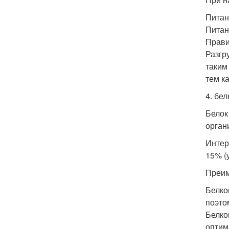
Питан
Питан
Прави
Разгр
таким
тем к
4. бе
Белок
орган
Интер
15% (
Преим
Белко
поэто
Белко
оптим