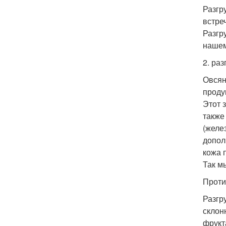
Разгр
встре
Разгр
нашем
2. ра
Овсян
проду
Этот 
также
(желе
допол
кожа 
Так м
Проти
Разгр
склон
фрукт